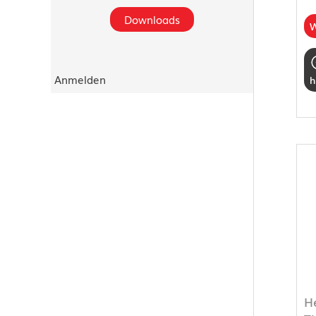
Downloads
W
Anmelden
h
H