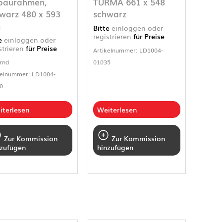
baurahmen,
TURMA 661 x 548
warz 480 x 593
schwarz
m
Bitte
einloggen oder
registrieren
für Preise
te
einloggen oder
strieren
für Preise
Artikelnummer: LD1004-
rnd
01035
kelnummer: LD1004-
0
iterlesen
Weiterlesen
Zur Kommission
Zur Kommission
nzufügen
hinzufügen