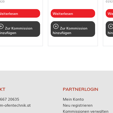
920
0192
eiterlesen
Weiterlesen
We
Zur Kommission
Zur Kommission
inzufügen
hinzufügen
hi
KT
PARTNERLOGIN
7667 20635
Mein Konto
m-ofentechnik.at
Neu registrieren
Kommissionen verwalten