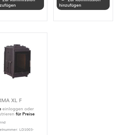
nzufügen
hinzufügen
RMA XL F
te
einloggen oder
strieren
für Preise
rnd
kelnummer: LD1003-