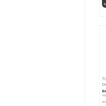
h
T
D
Bi
re
Ar