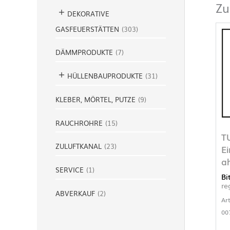
Zu
DEKORATIVE
GASFEUERSTÄTTEN
(
303
)
DÄMMPRODUKTE
(
7
)
HÜLLENBAUPRODUKTE
(
31
)
KLEBER, MÖRTEL, PUTZE
(
9
)
RAUCHROHRE
(
15
)
T
ZULUFTKANAL
(
23
)
E
a
SERVICE
(
1
)
Bi
re
ABVERKAUF
(
2
)
Ar
00