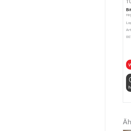
T
Bi
re
La
Ar
00
W
h
Äh