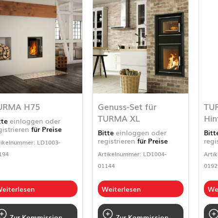
URMA H75
Genuss-Set für
TU
TURMA XL
Hin
tte
einloggen oder
gistrieren
für Preise
Bitte
einloggen oder
Bit
registrieren
für Preise
regi
tikelnummer: LD1003-
194
Artikelnummer: LD1004-
Arti
01144
0192
eiterlesen
Weiterlesen
We
Zur Kommission
Zur Kommission