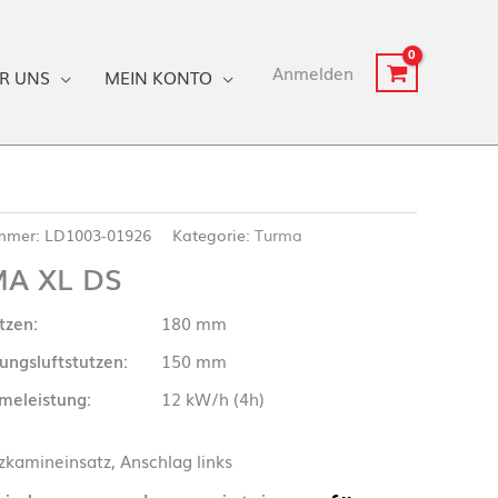
Anmelden
R UNS
MEIN KONTO
ummer:
LD1003-01926
Kategorie:
Turma
A XL DS
tzen:
180 mm
ungsluftstutzen:
150 mm
eleistung:
12 kW/h (4h)
kamineinsatz, Anschlag links