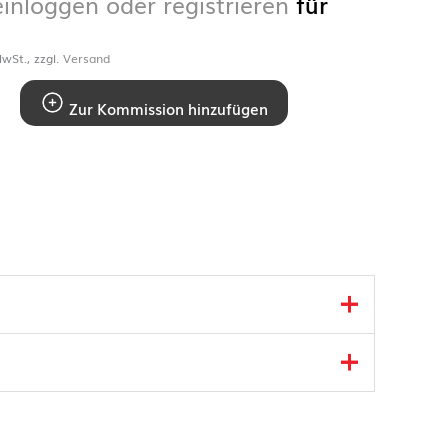
einloggen oder registrieren
für
wSt., zzgl.
Versand
Zur Kommission hinzufügen