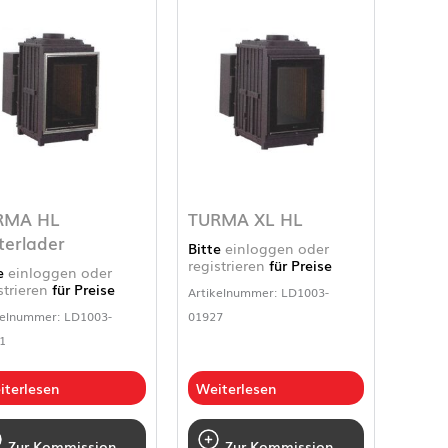
RMA HL
TURMA XL HL
terlader
Bitte
einloggen oder
registrieren
für Preise
te
einloggen oder
strieren
für Preise
Artikelnummer: LD1003-
kelnummer: LD1003-
01927
1
iterlesen
Weiterlesen
Zur Kommission
Zur Kommission