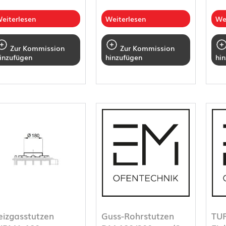
eiterlesen
Weiterlesen
We
Zur Kommission
Zur Kommission
inzufügen
hinzufügen
hi
eizgasstutzen
Guss-Rohrstutzen
TU