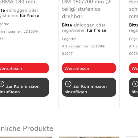
URMA 180 mm
DM 180/200 mm (2-
Ein
teilig) stufenlos
sch
tte
einloggen oder
drehbar
m
gistrieren
für Preise
gernd
Bitte
einloggen oder
Bit
registrieren
für Preise
regi
tikelnummer: LD1004-
759
Lagernd
Lage
Artikelnummer: LD1004-
Arti
01057
0076
eiterlesen
Weiterlesen
We
Zur Kommission
Zur Kommission
inzufügen
hinzufügen
hi
nliche Produkte