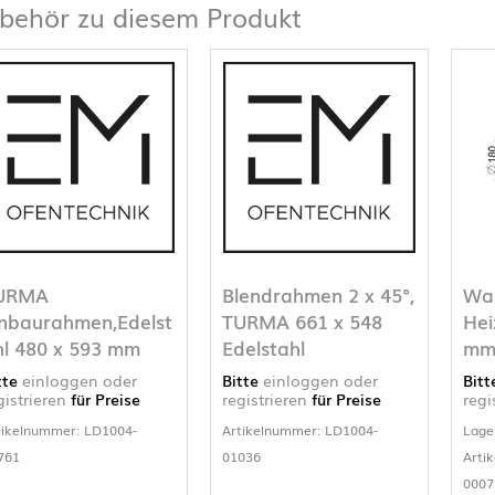
behör zu diesem Produkt
URMA
Blendrahmen 2 x 45°,
Waa
inbaurahmen,Edelst
TURMA 661 x 548
Hei
hl 480 x 593 mm
Edelstahl
m
tte
einloggen oder
Bitte
einloggen oder
Bit
gistrieren
für Preise
registrieren
für Preise
regi
tikelnummer: LD1004-
Artikelnummer: LD1004-
Lage
761
01036
Arti
0007