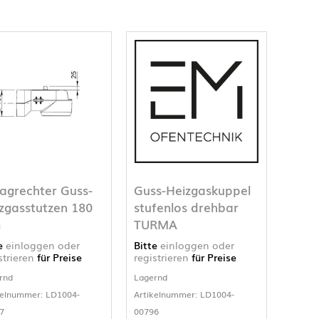
grechter Guss-
Guss-Heizgaskuppel
zgasstutzen 180
stufenlos drehbar
m
TURMA
te
einloggen oder
Bitte
einloggen oder
strieren
für Preise
registrieren
für Preise
rnd
Lagernd
kelnummer: LD1004-
Artikelnummer: LD1004-
7
00796