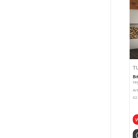
T
Bi
re
Ar
02
W