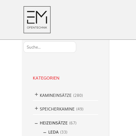
S
u
c
h
KATEGORIEN
e
n
KAMINEINSÄTZE
(
280
)
SPEICHERKAMINE
(
49
)
HEIZEINSÄTZE
(
67
)
LEDA
(
33
)