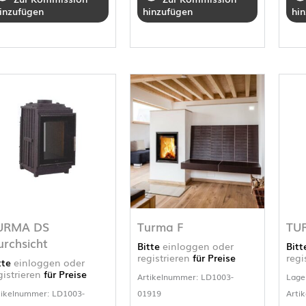
inzufügen
hinzufügen
hi
URMA DS
Turma F
TU
urchsicht
Bitte
einloggen oder
Bit
registrieren
für Preise
regi
tte
einloggen oder
gistrieren
für Preise
Artikelnummer: LD1003-
Lage
tikelnummer: LD1003-
01919
Arti