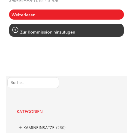
Artikelnummer: LD1003-01926
Weiterlesen
Zur Kommission hinzufügen
S
u
c
h
e
KATEGORIEN
n
KAMINEINSÄTZE
(
280
)