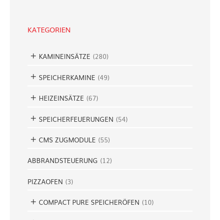
h
e
KATEGORIEN
n
KAMINEINSÄTZE
(
280
)
SPEICHERKAMINE
(
49
)
HEIZEINSÄTZE
(
67
)
SPEICHERFEUERUNGEN
(
54
)
CMS ZUGMODULE
(
55
)
ABBRANDSTEUERUNG
(
12
)
PIZZAOFEN
(
3
)
COMPACT PURE SPEICHERÖFEN
(
10
)