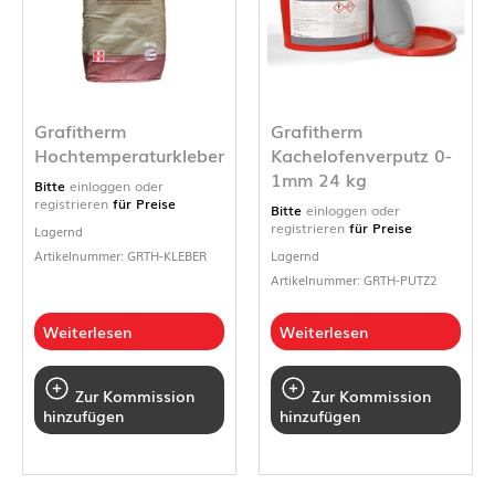
Grafitherm
Grafitherm
Hochtemperaturkleber
Kachelofenverputz 0-
1mm 24 kg
Bitte
einloggen oder
registrieren
für Preise
Bitte
einloggen oder
registrieren
für Preise
Lagernd
Artikelnummer: GRTH-KLEBER
Lagernd
Artikelnummer: GRTH-PUTZ2
Weiterlesen
Weiterlesen
Zur Kommission
Zur Kommission
hinzufügen
hinzufügen