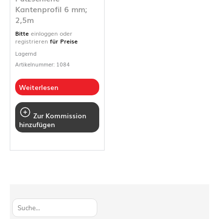
Kantenprofil 6 mm;
2,5m
Bitte
einloggen oder
registrieren
für Preise
Lagernd
Artikelnummer: 1084
Weiterlesen
Zur Kommission
hinzufügen
S
u
c