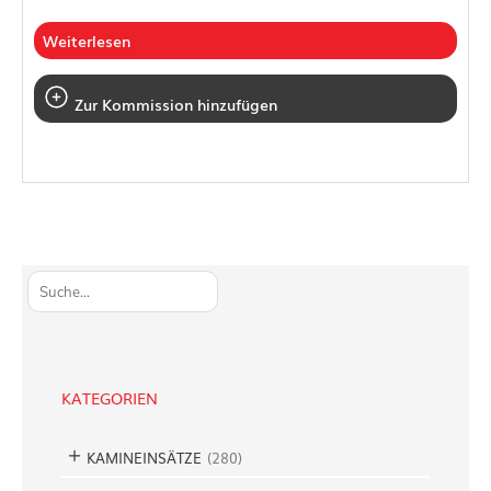
Weiterlesen
Zur Kommission hinzufügen
S
u
c
h
e
KATEGORIEN
n
KAMINEINSÄTZE
(
280
)