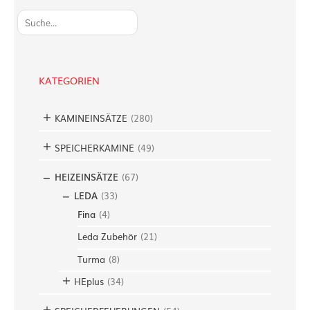
u
c
h
e
KATEGORIEN
n
KAMINEINSÄTZE
(
280
)
SPEICHERKAMINE
(
49
)
HEIZEINSÄTZE
(
67
)
LEDA
(
33
)
Fina
(
4
)
Leda Zubehör
(
21
)
Turma
(
8
)
HEplus
(
34
)