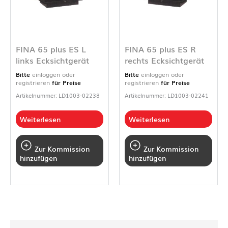
FINA 65 plus ES L
FINA 65 plus ES R
links Ecksichtgerät
rechts Ecksichtgerät
Bitte
einloggen oder
Bitte
einloggen oder
registrieren
für Preise
registrieren
für Preise
Artikelnummer: LD1003-02238
Artikelnummer: LD1003-02241
Weiterlesen
Weiterlesen
Zur Kommission
Zur Kommission
hinzufügen
hinzufügen
S