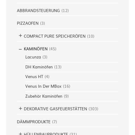
ABBRANDSTEUERUNG
(
12
)
PIZZAOFEN
(
3
)
COMPACT PURE SPEICHERÖFEN
(
10
)
KAMINÖFEN
(
45
)
Lacunza
(
3
)
DH Kaminöfen
(
13
)
Venus HT
(
4
)
Venus In Der MBox
(
16
)
Zubehör Kaminöfen
(
9
)
DEKORATIVE GASFEUERSTÄTTEN
(
303
)
DÄMMPRODUKTE
(
7
)
HÜLLENBAUPRODUKTE
(
31
)