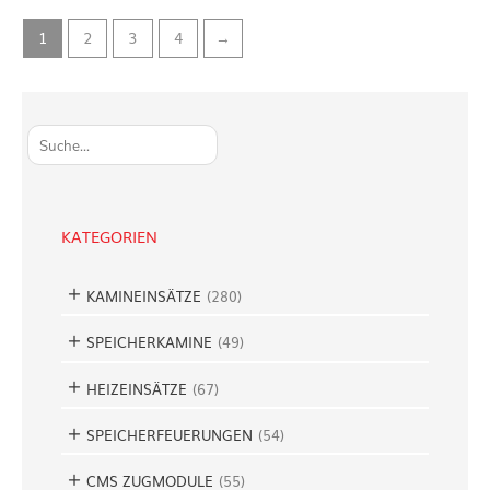
1
2
3
4
→
S
u
c
h
e
KATEGORIEN
n
KAMINEINSÄTZE
(
280
)
SPEICHERKAMINE
(
49
)
HEIZEINSÄTZE
(
67
)
SPEICHERFEUERUNGEN
(
54
)
CMS ZUGMODULE
(
55
)