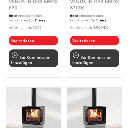
VENUS IN DER MBOX
VENUS IN DER MBOX
630
630DC
Bitte
einloggen oder
Bitte
einloggen oder
registrieren
für Preise
registrieren
für Preise
Artikelnummer: M630
Artikelnummer: M630-DC
Weiterlesen
Weiterlesen
Zur Kommission
Zur Kommission
hinzufügen
hinzufügen