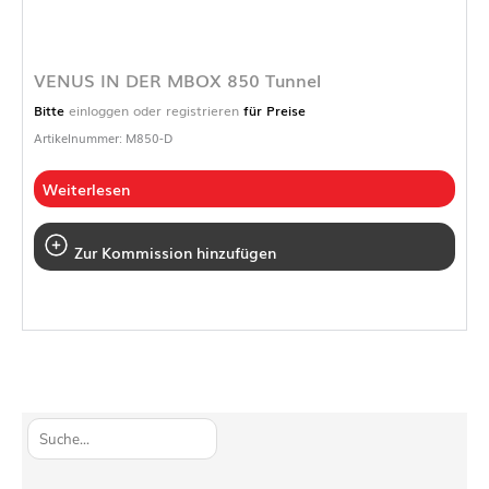
VENUS IN DER MBOX 850 Tunnel
Bitte
einloggen oder registrieren
für Preise
Artikelnummer: M850-D
Weiterlesen
Zur Kommission hinzufügen
S
u
c