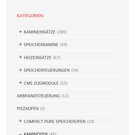
h
e
KATEGORIEN
n
KAMINEINSÄTZE
(
280
)
SPEICHERKAMINE
(
49
)
HEIZEINSÄTZE
(
67
)
SPEICHERFEUERUNGEN
(
54
)
CMS ZUGMODULE
(
55
)
ABBRANDSTEUERUNG
(
12
)
PIZZAOFEN
(
3
)
COMPACT PURE SPEICHERÖFEN
(
10
)
KAMINÖFEN
(
45
)