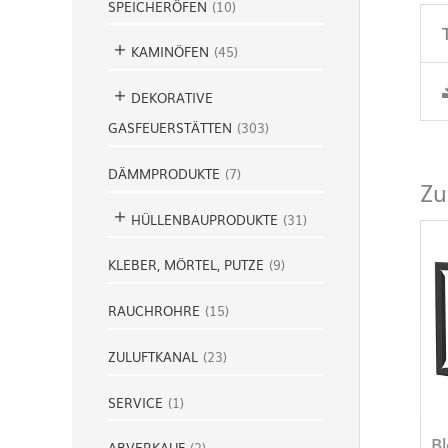
SPEICHERÖFEN
(
10
)
KAMINÖFEN
(
45
)
DEKORATIVE
GASFEUERSTÄTTEN
(
303
)
DÄMMPRODUKTE
(
7
)
Zu
HÜLLENBAUPRODUKTE
(
31
)
KLEBER, MÖRTEL, PUTZE
(
9
)
RAUCHROHRE
(
15
)
ZULUFTKANAL
(
23
)
SERVICE
(
1
)
B
ABVERKAUF
(
2
)