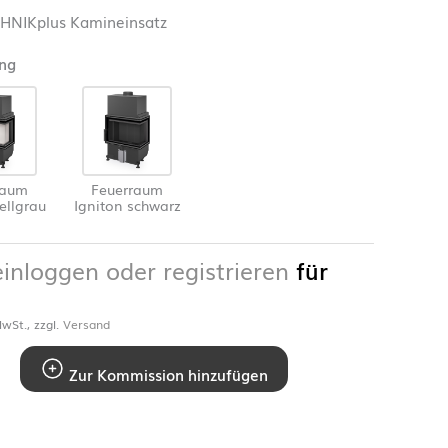
NIKplus Kamineinsatz
ng
raum
Feuerraum
ellgrau
Igniton schwarz
einloggen oder registrieren
für
wSt., zzgl.
Versand
Zur Kommission hinzufügen