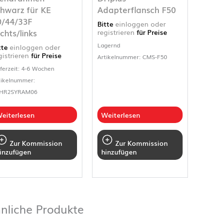
chwarz für KE
Adapterflansch F50
0/44/33F
Bitte
einloggen oder
chts/links
registrieren
für Preise
Lagernd
tte
einloggen oder
gistrieren
für Preise
Artikelnummer: CMS-F50
eferzeit: 4-6 Wochen
tikelnummer:
HR2SYRAM06
eiterlesen
Weiterlesen
Zur Kommission
Zur Kommission
inzufügen
hinzufügen
nliche Produkte