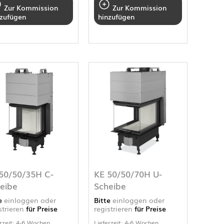
Zur Kommission
Zur Kommission
nzufügen
hinzufügen
50/50/35H C-
KE 50/50/70H U-
eibe
Scheibe
te
einloggen oder
Bitte
einloggen oder
strieren
für Preise
registrieren
für Preise
rzeit: 4-6 Wochen
Lieferzeit: 4-6 Wochen