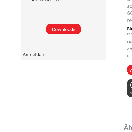
s
6
re
Bi
Downloads
re
Li
Ar
Anmelden
KE
W
h
Äh