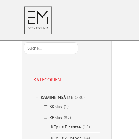
S
u
c
h
KATEGORIEN
e
n
KAMINEINSÄTZE
(
280
)
SKplus
(
1
)
KEplus
(
82
)
KEplus Einsätze
(
18
)
KEplus Zubehör
(
64
)