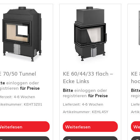
E 70/50 Tunnel
KE 60/44/33 flach –
KE 
Ecke Links
hoc
tte
einloggen oder
gistrieren
für Preise
Bitte
einloggen oder
Bit
registrieren
für Preise
regi
eferzeit: 4-6 Wochen
tikelnummer: KEHT3Z01
Lieferzeit: 4-6 Wochen
Liefe
Artikelnummer: KEHL4SY
Arti
eiterlesen
Weiterlesen
We