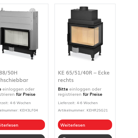
88/50H
KE 65/51/40R – Ecke
hschiebbar
rechts
te
einloggen oder
Bitte
einloggen oder
strieren
für Preise
registrieren
für Preise
rzeit: 4-6 Wochen
Lieferzeit: 4-6 Wochen
kelnummer: KEH3LF04
Artikelnummer: KEHR2SG21
iterlesen
Weiterlesen