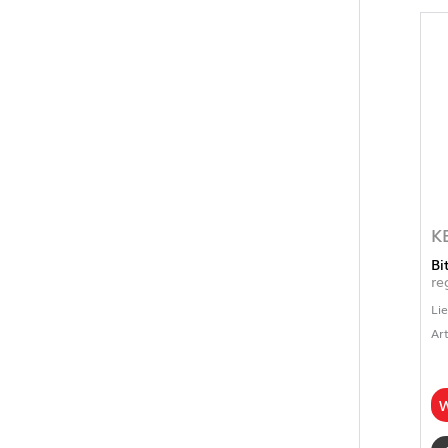
K
Bi
re
Li
Ar
W