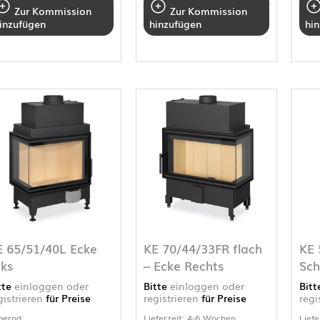
Zur Kommission
Zur Kommission
inzufügen
hinzufügen
hi
E 65/51/40L Ecke
KE 70/44/33FR flach
KE 
nks
– Ecke Rechts
Sch
tte
einloggen oder
Bitte
einloggen oder
Bit
gistrieren
für Preise
registrieren
für Preise
regi
gernd
Lieferzeit: 4-6 Wochen
Liefe