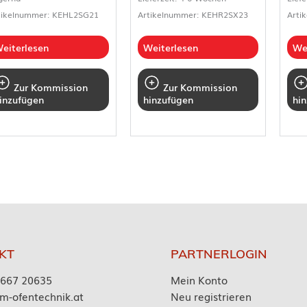
tikelnummer: KEHL2SG21
Artikelnummer: KEHR2SX23
Arti
eiterlesen
Weiterlesen
We
Zur Kommission
Zur Kommission
inzufügen
hinzufügen
hi
KT
PARTNERLOGIN
7667 20635
Mein Konto
m-ofentechnik.at
Neu registrieren