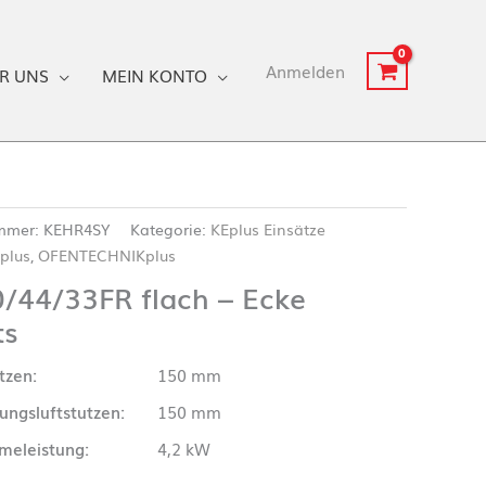
Anmelden
R UNS
MEIN KONTO
ummer:
KEHR4SY
Kategorie:
KEplus Einsätze
plus
,
OFENTECHNIKplus
/44/33FR flach – Ecke
ts
tzen:
150 mm
ungsluftstutzen:
150 mm
eleistung:
4,2 kW