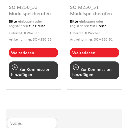
SO M250_33
SO M250_51
Modulspeicherofen
Modulspeicherofen
Bitte
einloggen oder
Bitte
einloggen oder
registrieren
für Preise
registrieren
für Preise
Lieferzeit: 8 Wochen
Lieferzeit: 8 Wochen
Artikelnummer: SOM250_33
Artikelnummer: SOM250_51
Weiterlesen
Weiterlesen
Zur Kommission
Zur Kommission
hinzufügen
hinzufügen
S
u