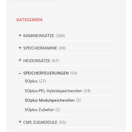
c
h
e
KATEGORIEN
n
KAMINEINSÄTZE
(
280
)
SPEICHERKAMINE
(
49
)
HEIZEINSÄTZE
(
67
)
SPEICHERFEUERUNGEN
(
54
)
SOplus
(
27
)
SOplus-PEL Hybridspeicherofen
(
24
)
SOplus Modulspeicherofen
(
2
)
SOplus Zubehör
(
1
)
CMS ZUGMODULE
(
55
)