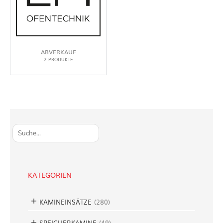
ABVERKAUF
2 PRODUKTE
S
u
c
h
e
KATEGORIEN
n
KAMINEINSÄTZE
(
280
)
SPEICHERKAMINE
(
49
)