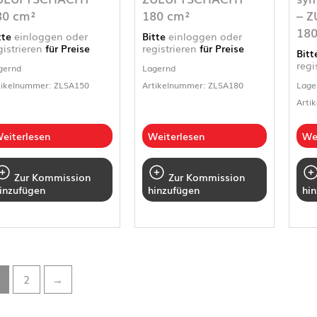
80 cm²
180 cm²
– 
180
tte
einloggen oder
Bitte
einloggen oder
gistrieren
für Preise
registrieren
für Preise
Bit
regi
gernd
Lagernd
tikelnummer: ZLSA150
Artikelnummer: ZLSA180
Lage
Arti
eiterlesen
Weiterlesen
We
Zur Kommission
Zur Kommission
inzufügen
hinzufügen
hi
2
→