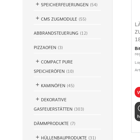
SPEICHERFEUERUNGEN
(
54
)
CMS ZUGMODULE
(
55
)
L
Z
ABBRANDSTEUERUNG
(
12
)
1
PIZZAOFEN
(
3
)
Bi
re
COMPACT PURE
La
Ar
SPEICHERÖFEN
(
10
)
KAMINÖFEN
(
45
)
W
DEKORATIVE
GASFEUERSTÄTTEN
(
303
)
h
DÄMMPRODUKTE
(
7
)
HÜLLENBAUPRODUKTE
(
31
)