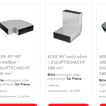
CKE 45°-90°
ECKE 90° nach oben
AN
rstellbar –
– ZULUFTSCHACHT
100
ULUFTSCHACHT
180 cm²
ZU
80 cm²
180
Bitte
einloggen oder
registrieren
für Preise
tte
einloggen oder
Bit
gistrieren
für Preise
regi
Lagernd
gernd
Artikelnummer: ZLS90O
Lage
tikelnummer: ZLS4590
Arti