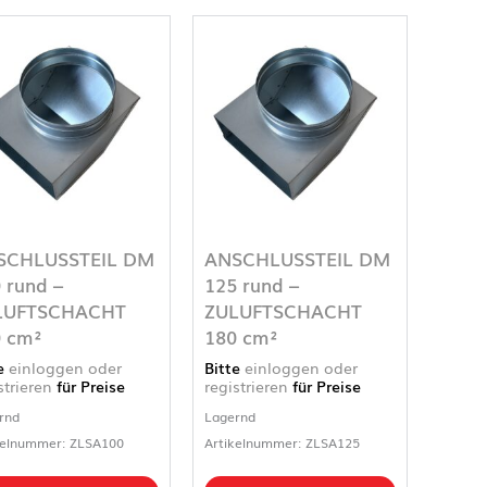
SCHLUSSTEIL DM
ANSCHLUSSTEIL DM
 rund –
125 rund –
LUFTSCHACHT
ZULUFTSCHACHT
 cm²
180 cm²
te
einloggen oder
Bitte
einloggen oder
strieren
für Preise
registrieren
für Preise
rnd
Lagernd
kelnummer: ZLSA100
Artikelnummer: ZLSA125