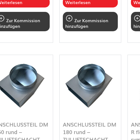
eiterlesen
Weiterlesen
We
Zur Kommission
Zur Kommission
inzufügen
hinzufügen
hi
NSCHLUSSTEIL DM
ANSCHLUSSTEIL DM
AN
50 rund –
180 rund –
R f
ULUFTSCHACHT
ZULUFTSCHACHT
sym