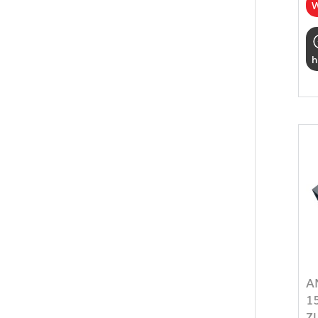
W
h
A
1
Z