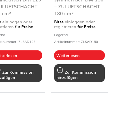
ZULUFTSCHACHT
– ZULUFTSCHACHT
 cm²
180 cm²
te
einloggen oder
Bitte
einloggen oder
strieren
für Preise
registrieren
für Preise
rnd
Lagernd
kelnummer: ZLSAD125
Artikelnummer: ZLSAD150
iterlesen
Weiterlesen
Zur Kommission
Zur Kommission
nzufügen
hinzufügen