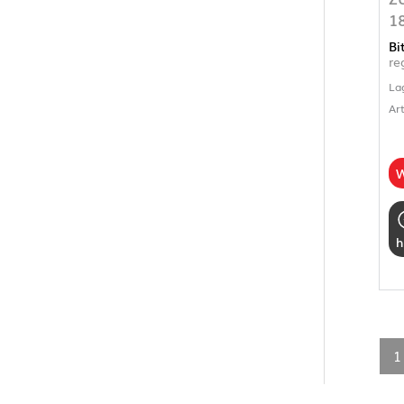
1
Bi
re
La
Ar
W
h
1