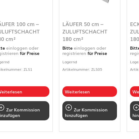
ÄUFER 100 cm –
LÄUFER 50 cm –
ECK
ULUFTSCHACHT
ZULUFTSCHACHT
ZU
80 cm²
180 cm²
180
tte
einloggen oder
Bitte
einloggen oder
Bit
gistrieren
für Preise
registrieren
für Preise
regi
gernd
Lagernd
Lage
tikelnummer: ZLS1
Artikelnummer: ZLS05
Arti
eiterlesen
Weiterlesen
We
Zur Kommission
Zur Kommission
inzufügen
hinzufügen
hi