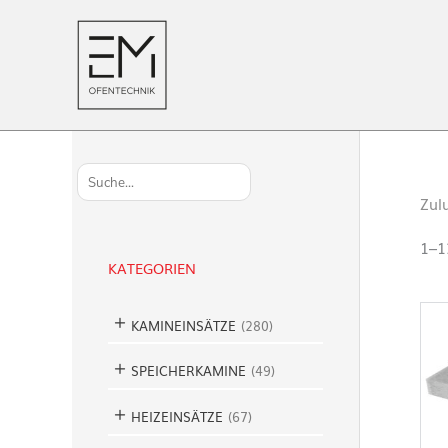
S
u
Zul
c
h
1–1
e
KATEGORIEN
n
KAMINEINSÄTZE
(
280
)
SPEICHERKAMINE
(
49
)
HEIZEINSÄTZE
(
67
)