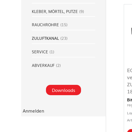
KLEBER, MÖRTEL, PUTZE
(
9
)
RAUCHROHRE
(
15
)
ZULUFTKANAL
(
23
)
SERVICE
(
1
)
ABVERKAUF
(
2
)
E
ve
Z
Downloads
1
Bi
re
Anmelden
La
Ar