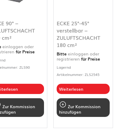
E 90° –
ECKE 25°-45°
LUFTSCHACHT
verstellbar –
 cm²
ZULUFTSCHACHT
180 cm²
te
einloggen oder
strieren
für Preise
Bitte
einloggen oder
registrieren
für Preise
rnd
kelnummer: ZLS90
Lagernd
Artikelnummer: ZLS2545
iterlesen
Weiterlesen
Zur Kommission
Zur Kommission
nzufügen
hinzufügen