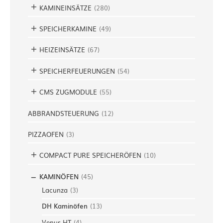
KAMINEINSÄTZE
(
280
)
SPEICHERKAMINE
(
49
)
HEIZEINSÄTZE
(
67
)
SPEICHERFEUERUNGEN
(
54
)
CMS ZUGMODULE
(
55
)
ABBRANDSTEUERUNG
(
12
)
PIZZAOFEN
(
3
)
COMPACT PURE SPEICHERÖFEN
(
10
)
KAMINÖFEN
(
45
)
Lacunza
(
3
)
DH Kaminöfen
(
13
)
Venus HT
(
4
)