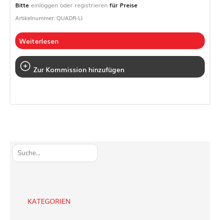
Bitte
einloggen oder registrieren
für Preise
Artikelnummer: QUADR-LI
Weiterlesen
Zur Kommission hinzufügen
S
u
c
h
e
KATEGORIEN
n