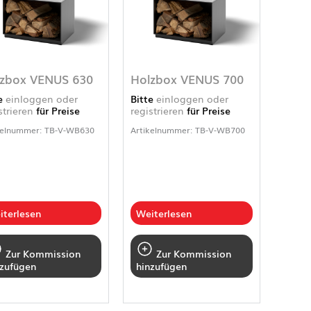
zbox VENUS 630
Holzbox VENUS 700
te
einloggen oder
Bitte
einloggen oder
strieren
für Preise
registrieren
für Preise
kelnummer: TB-V-WB630
Artikelnummer: TB-V-WB700
iterlesen
Weiterlesen
Zur Kommission
Zur Kommission
nzufügen
hinzufügen