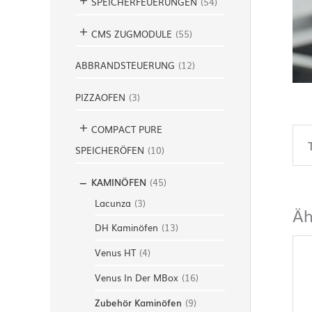
SPEICHERFEUERUNGEN
(
54
)
CMS ZUGMODULE
(
55
)
ABBRANDSTEUERUNG
(
12
)
PIZZAOFEN
(
3
)
COMPACT PURE
SPEICHERÖFEN
(
10
)
KAMINÖFEN
(
45
)
Lacunza
(
3
)
Äh
DH Kaminöfen
(
13
)
Venus HT
(
4
)
Venus In Der MBox
(
16
)
Zubehör Kaminöfen
(
9
)