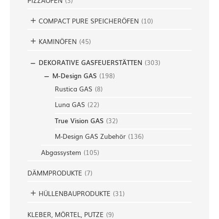
PIZZAOFEN
(
3
)
COMPACT PURE SPEICHERÖFEN
(
10
)
KAMINÖFEN
(
45
)
DEKORATIVE GASFEUERSTÄTTEN
(
303
)
M-Design GAS
(
198
)
Rustica GAS
(
8
)
Luna GAS
(
22
)
True Vision GAS
(
32
)
M-Design GAS Zubehör
(
136
)
Abgassystem
(
105
)
DÄMMPRODUKTE
(
7
)
HÜLLENBAUPRODUKTE
(
31
)
KLEBER, MÖRTEL, PUTZE
(
9
)