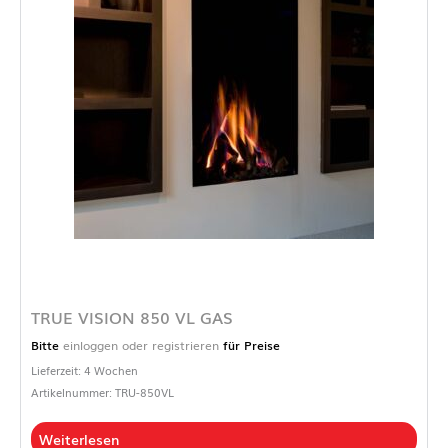
TRUE VISION 850 VL GAS
Bitte
einloggen oder registrieren
für Preise
Lieferzeit: 4 Wochen
Artikelnummer: TRU-850VL
Weiterlesen