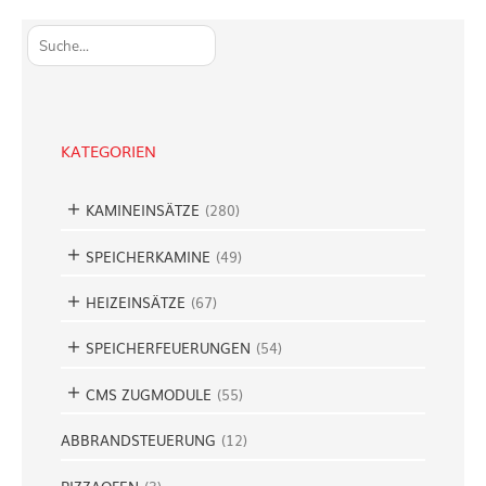
S
u
c
h
e
KATEGORIEN
n
KAMINEINSÄTZE
(
280
)
SPEICHERKAMINE
(
49
)
HEIZEINSÄTZE
(
67
)
SPEICHERFEUERUNGEN
(
54
)
CMS ZUGMODULE
(
55
)
ABBRANDSTEUERUNG
(
12
)