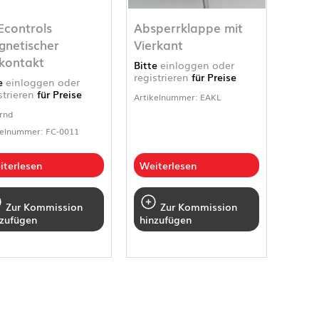
Econtrols
Absperrklappe mit
netischer
Vierkant
kontakt
Bitte
einloggen oder
registrieren
für Preise
te
einloggen oder
strieren
für Preise
Artikelnummer: EAKL
rnd
kelnummer: FC-0011
iterlesen
Weiterlesen
Zur Kommission
Zur Kommission
nzufügen
hinzufügen