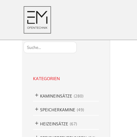
S
u
c
h
KATEGORIEN
e
n
KAMINEINSÄTZE
(
280
)
SPEICHERKAMINE
(
49
)
HEIZEINSÄTZE
(
67
)