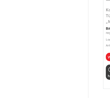
K
T
„
Bi
re
La
Ar
W
h