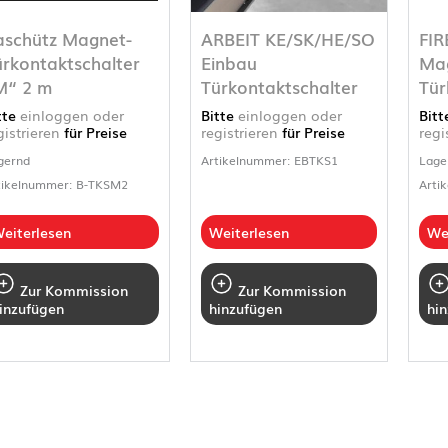
aschütz Magnet-
ARBEIT KE/SK/HE/SO
FIR
ürkontaktschalter
Einbau
Mag
M“ 2 m
Türkontaktschalter
Tür
tte
einloggen oder
Bitte
einloggen oder
Bit
gistrieren
für Preise
registrieren
für Preise
regi
gernd
Artikelnummer: EBTKS1
Lage
tikelnummer: B-TKSM2
Arti
eiterlesen
Weiterlesen
We
Zur Kommission
Zur Kommission
inzufügen
hinzufügen
hi