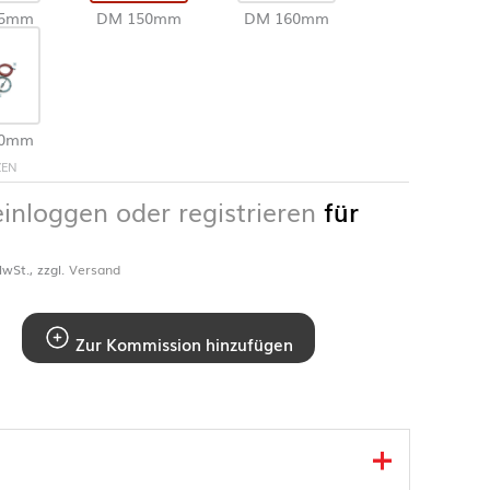
25mm
DM 150mm
DM 160mm
80mm
ZEN
einloggen oder registrieren
für
wSt., zzgl.
Versand
Zur Kommission hinzufügen