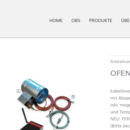
HOME
OBS
PRODUKTE
ÜBE
Artikeln
OFEN
kabellos
mit Absp
inkl. mag
und Temp
NEU: FE
(Bitte be