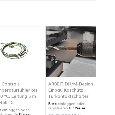
e Controls
ARBEIT DH/M-Design
peraturfühler bis
Einbau Kaschütz
0 °C, Leitung 5 m
Türkontaktschalter
 450 °C
Bitte
einloggen oder
registrieren
für Preise
te
einloggen oder
strieren
für Preise
Artikelnummer: EBTKS