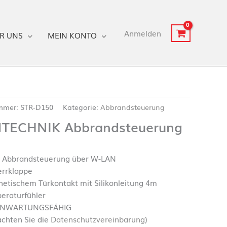
Anmelden
R UNS
MEIN KONTO
ummer:
STR-D150
Kategorie:
Abbrandsteuerung
TECHNIK Abbrandsteuerung
e Abbrandsteuerung über W-LAN
errklappe
netischem Türkontakt mit Silikonleitung 4m
eraturfühler
RNWARTUNGSFÄHIG
achten Sie die
Datenschutzvereinbarung
)