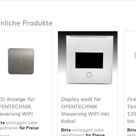
nliche Produkte
ED Anzeige für
Display weiß für
Fir
FENTECHNIK
OFENTECHNIK
Tem
teuerung WIFI
Steuerung WIFI inkl.
120
Kabel
bis
tte
einloggen oder
gistrieren
für Preise
Bitte
einloggen oder
Bit
registrieren
für Preise
regi
gernd