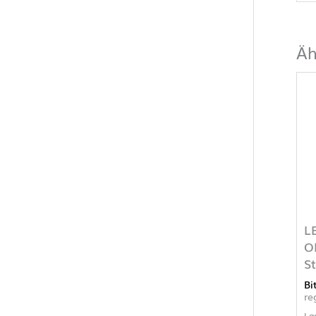
Äh
L
O
S
Bi
re
La