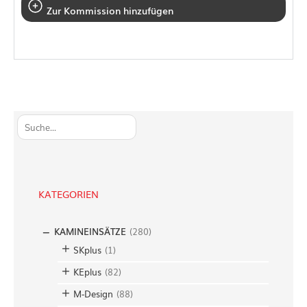
Zur Kommission hinzufügen
S
u
c
h
e
KATEGORIEN
n
KAMINEINSÄTZE
(
280
)
SKplus
(
1
)
KEplus
(
82
)
M-Design
(
88
)