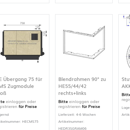
E Übergang 75 für
Blendrahmen 90° zu
Stu
MS Zugmodule
HE55/44/42
AK
roß
rechts+links
Bit
regi
tte
einloggen oder
Bitte
einloggen oder
gistrieren
für Preise
registrieren
für Preise
Lage
gernd
Lieferzeit: 4-6 Wochen
Arti
tikelnummer: HECMS75
Artikelnummer:
HEDR3SGRAM06