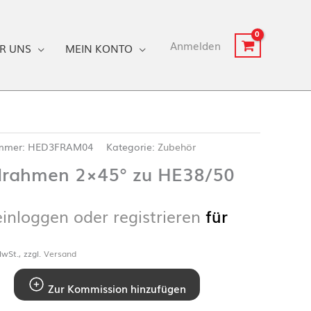
Anmelden
R UNS
MEIN KONTO
ummer:
HED3FRAM04
Kategorie:
Zubehör
drahmen 2×45° zu HE38/50
einloggen oder registrieren
für
wSt., zzgl.
Versand
Zur Kommission hinzufügen