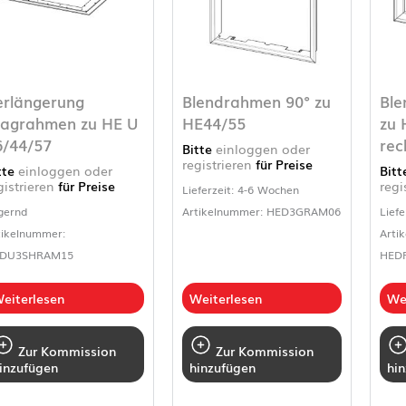
erlängerung
Blendrahmen 90° zu
Ble
ragrahmen zu HE U
HE44/55
zu 
6/44/57
rec
Bitte
einloggen oder
registrieren
für Preise
tte
einloggen oder
Bit
gistrieren
für Preise
regi
Lieferzeit: 4-6 Wochen
gernd
Artikelnummer: HED3GRAM06
Liefe
tikelnummer:
Arti
DU3SHRAM15
HED
eiterlesen
Weiterlesen
We
Zur Kommission
Zur Kommission
inzufügen
hinzufügen
hi