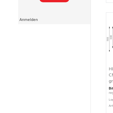
Anmelden
H
C
g
Bi
re
La
Ar