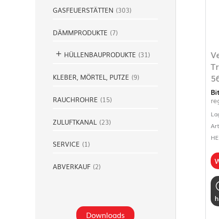
GASFEUERSTÄTTEN
(
303
)
DÄMMPRODUKTE
(
7
)
V
HÜLLENBAUPRODUKTE
(
31
)
T
5
KLEBER, MÖRTEL, PUTZE
(
9
)
Bi
RAUCHROHRE
(
15
)
re
La
ZULUFTKANAL
(
23
)
Ar
HE
SERVICE
(
1
)
W
ABVERKAUF
(
2
)
h
Downloads