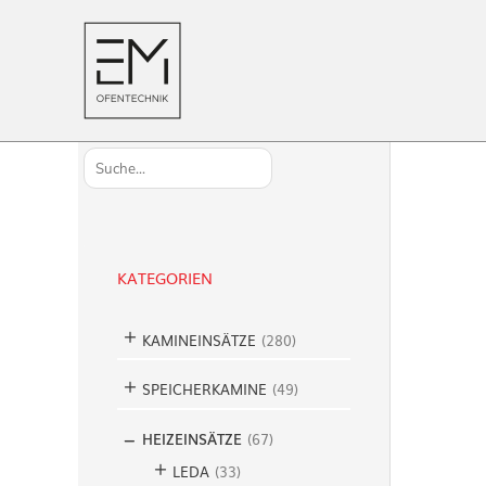
S
u
c
h
KATEGORIEN
e
n
KAMINEINSÄTZE
(
280
)
SPEICHERKAMINE
(
49
)
HEIZEINSÄTZE
(
67
)
LEDA
(
33
)