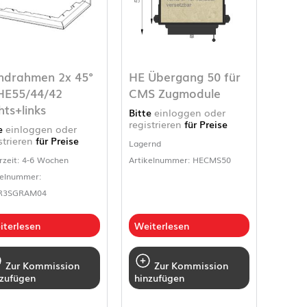
ndrahmen 2x 45°
HE Übergang 50 für
HE55/44/42
CMS Zugmodule
hts+links
Bitte
einloggen oder
registrieren
für Preise
te
einloggen oder
strieren
für Preise
Lagernd
rzeit: 4-6 Wochen
Artikelnummer: HECMS50
kelnummer:
R3SGRAM04
iterlesen
Weiterlesen
Zur Kommission
Zur Kommission
nzufügen
hinzufügen