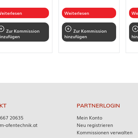
eiterlesen
Weiterlesen
We
Zur Kommission
Zur Kommission
inzufügen
hinzufügen
hi
KT
PARTNERLOGIN
7667 20635
Mein Konto
m-ofentechnik.at
Neu registrieren
Kommissionen verwalten