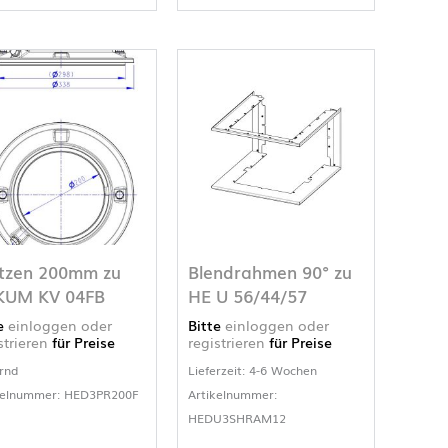
tzen 200mm zu
Blendrahmen 90° zu
KUM KV 04FB
HE U 56/44/57
te
einloggen oder
Bitte
einloggen oder
strieren
für Preise
registrieren
für Preise
rnd
Lieferzeit: 4-6 Wochen
kelnummer: HED3PR200F
Artikelnummer:
HEDU3SHRAM12