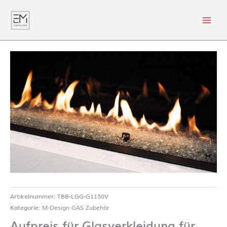
Artikelnummer:
TBB-LGG-G1150V
Kategorie:
M-Design GAS Zubehör
Aufpreis für Glasverkleidung für