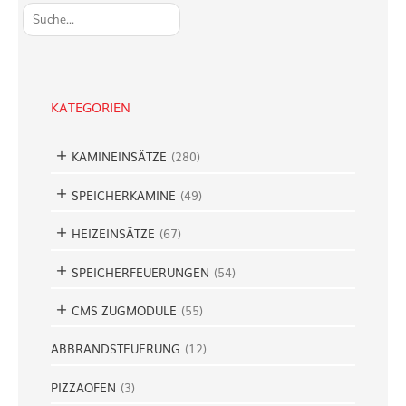
S
u
c
h
e
KATEGORIEN
n
KAMINEINSÄTZE
(
280
)
SPEICHERKAMINE
(
49
)
HEIZEINSÄTZE
(
67
)
SPEICHERFEUERUNGEN
(
54
)
CMS ZUGMODULE
(
55
)
ABBRANDSTEUERUNG
(
12
)
PIZZAOFEN
(
3
)