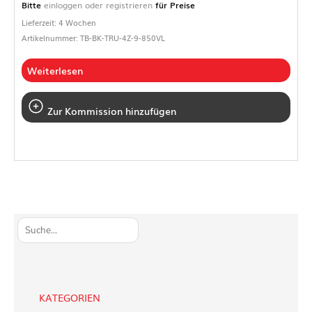
Bitte
einloggen oder registrieren
für Preise
Lieferzeit: 4 Wochen
Artikelnummer: TB-BK-TRU-4Z-9-850VL
Weiterlesen
Zur Kommission hinzufügen
S
u
c
h
e
KATEGORIEN