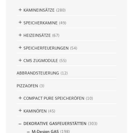
n
KAMINEINSÄTZE
(
280
)
SPEICHERKAMINE
(
49
)
HEIZEINSÄTZE
(
67
)
SPEICHERFEUERUNGEN
(
54
)
CMS ZUGMODULE
(
55
)
ABBRANDSTEUERUNG
(
12
)
PIZZAOFEN
(
3
)
COMPACT PURE SPEICHERÖFEN
(
10
)
KAMINÖFEN
(
45
)
DEKORATIVE GASFEUERSTÄTTEN
(
303
)
M-Design GAS
(
198
)