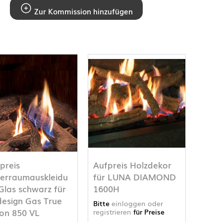
Zur Kommission hinzufügen
preis
Aufpreis Holzdekor
erraumauskleidu
für LUNA DIAMOND
Glas schwarz für
1600H
esign Gas True
Bitte
einloggen oder
ion 850 VL
registrieren
für Preise