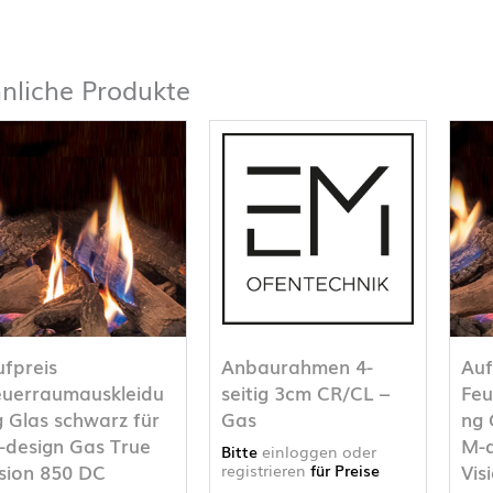
nliche Produkte
ufpreis
Anbaurahmen 4-
Auf
euerraumauskleidu
seitig 3cm CR/CL –
Feu
g Glas schwarz für
Gas
ng 
-design Gas True
M-d
Bitte
einloggen oder
ision 850 DC
Vis
registrieren
für Preise