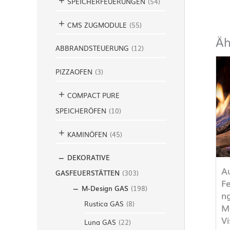
SPEICHERFEUERUNGEN
(
54
)
CMS ZUGMODULE
(
55
)
Äh
ABBRANDSTEUERUNG
(
12
)
PIZZAOFEN
(
3
)
COMPACT PURE
SPEICHERÖFEN
(
10
)
KAMINÖFEN
(
45
)
DEKORATIVE
A
GASFEUERSTÄTTEN
(
303
)
F
M-Design GAS
(
198
)
n
Rustica GAS
(
8
)
M
V
Luna GAS
(
22
)