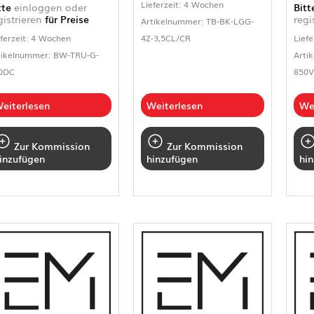
Lieferzeit: 4 Wochen
tte
einloggen oder
Bit
gistrieren
für Preise
regi
Artikelnummer: TB-BK-LGG-
eferzeit: 4 Wochen
4Z-3,5CL/CR
Liefe
tikelnummer: BW-TRU-G-
Arti
0DC
850V
eiterlesen
Weiterlesen
We
Zur Kommission
Zur Kommission
inzufügen
hinzufügen
hi