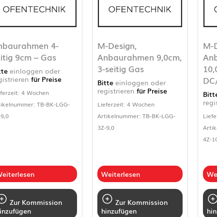
nbaurahmen 4-
M-Design,
M-D
itig 9cm – Gas
Anbaurahmen 9,0cm,
An
3-seitig Gas
10,
tte
einloggen oder
DC
gistrieren
für Preise
Bitte
einloggen oder
registrieren
für Preise
eferzeit: 4 Wochen
Bit
regi
tikelnummer: TB-BK-LGG-
Lieferzeit: 4 Wochen
-9,0
Artikelnummer: TB-BK-LGG-
Liefe
3Z-9,0
Arti
4Z-1
eiterlesen
Weiterlesen
We
Zur Kommission
Zur Kommission
inzufügen
hinzufügen
hi