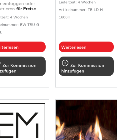
Lieferzeit: 4 Wochen
te
einloggen oder
strieren
für Preise
Artikelnummer: TB-LD-H-
rzeit: 4 Wochen
1600H
kelnummer: BW-TRU-G-
L
iterlesen
Weiterlesen
Zur Kommission
Zur Kommission
nzufügen
hinzufügen