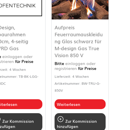
esign,
Aufpreis
baurahmen
Feuerraumauskleidu
0cm, 4-seitig
ng Glas schwarz für
/RD Gas
M-design Gas True
Vision 850 V
te
einloggen oder
strieren
für Preise
Bitte
einloggen oder
registrieren
für Preise
rzeit: 4 Wochen
kelnummer: TB-BK-LGG-
Lieferzeit: 4 Wochen
0DC
Artikelnummer: BW-TRU-G-
850V
iterlesen
Weiterlesen
Zur Kommission
Zur Kommission
nzufügen
hinzufügen