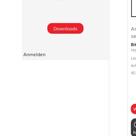
A
Downloads
se
Bi
re
Anmelden
Li
Ar
4Z
W
h