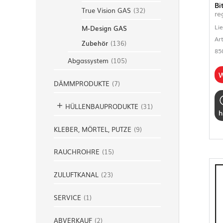
Bi
True Vision GAS
(
32
)
re
Li
M-Design GAS
Ar
Zubehör
(
136
)
85
Abgassystem
(
105
)
W
DÄMMPRODUKTE
(
7
)
HÜLLENBAUPRODUKTE
(
31
)
h
KLEBER, MÖRTEL, PUTZE
(
9
)
RAUCHROHRE
(
15
)
ZULUFTKANAL
(
23
)
SERVICE
(
1
)
ABVERKAUF
(
2
)