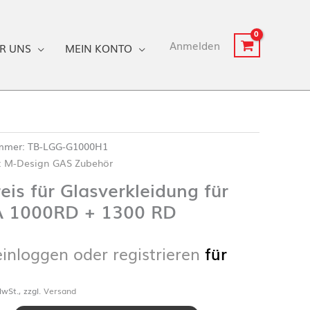
Anmelden
R UNS
MEIN KONTO
ummer:
TB-LGG-G1000H1
:
M-Design GAS Zubehör
eis für Glasverkleidung für
 1000RD + 1300 RD
einloggen oder registrieren
für
wSt., zzgl.
Versand