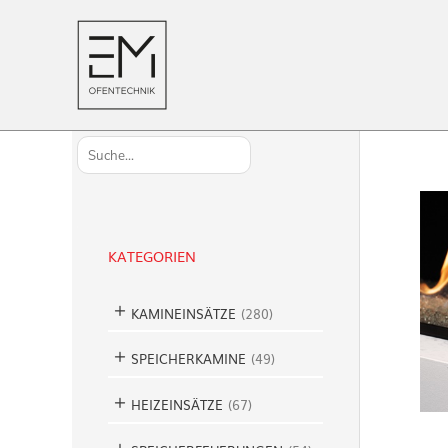
S
u
c
h
KATEGORIEN
e
n
KAMINEINSÄTZE
(
280
)
SPEICHERKAMINE
(
49
)
HEIZEINSÄTZE
(
67
)