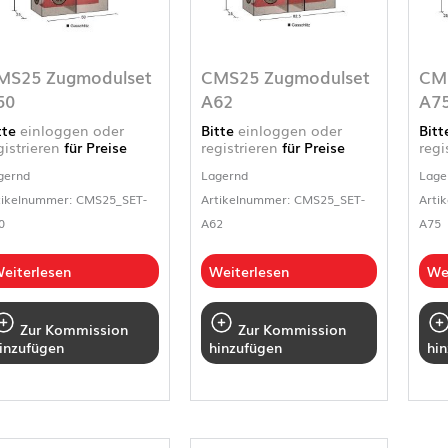
MS25 Zugmodulset
CMS25 Zugmodulset
CM
50
A62
A7
tte
einloggen oder
Bitte
einloggen oder
Bit
gistrieren
für Preise
registrieren
für Preise
regi
gernd
Lagernd
Lage
tikelnummer: CMS25_SET-
Artikelnummer: CMS25_SET-
Arti
0
A62
A75
eiterlesen
Weiterlesen
We
Zur Kommission
Zur Kommission
inzufügen
hinzufügen
hi