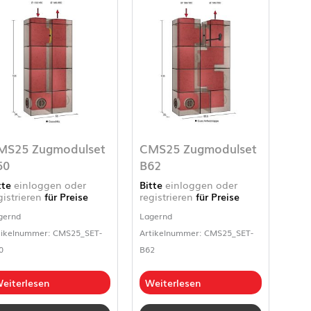
MS25 Zugmodulset
CMS25 Zugmodulset
50
B62
tte
einloggen oder
Bitte
einloggen oder
gistrieren
für Preise
registrieren
für Preise
gernd
Lagernd
tikelnummer: CMS25_SET-
Artikelnummer: CMS25_SET-
0
B62
eiterlesen
Weiterlesen