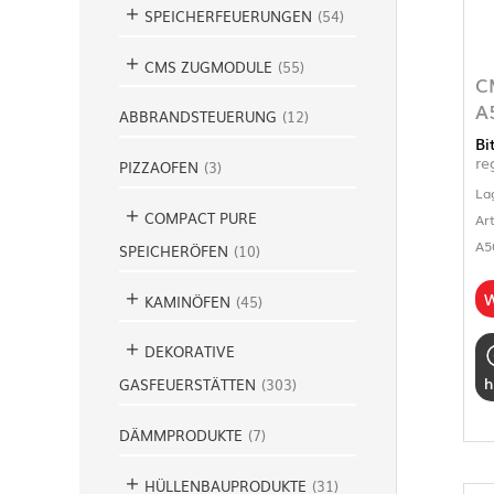
SPEICHERFEUERUNGEN
(
54
)
CMS ZUGMODULE
(
55
)
C
A
ABBRANDSTEUERUNG
(
12
)
Bi
re
PIZZAOFEN
(
3
)
La
COMPACT PURE
Ar
A5
SPEICHERÖFEN
(
10
)
W
KAMINÖFEN
(
45
)
DEKORATIVE
h
GASFEUERSTÄTTEN
(
303
)
DÄMMPRODUKTE
(
7
)
HÜLLENBAUPRODUKTE
(
31
)