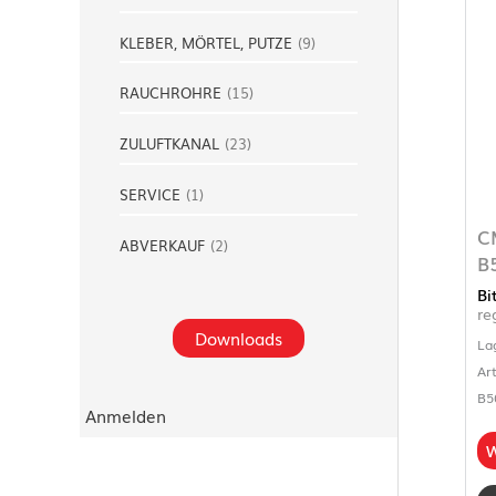
KLEBER, MÖRTEL, PUTZE
(
9
)
RAUCHROHRE
(
15
)
ZULUFTKANAL
(
23
)
SERVICE
(
1
)
C
ABVERKAUF
(
2
)
B
Bi
re
Downloads
La
Ar
B5
Anmelden
W