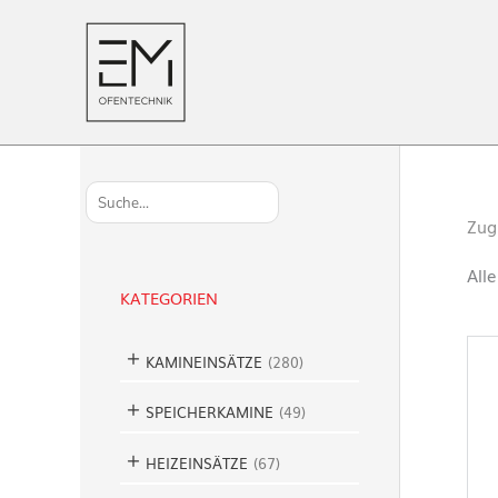
S
u
Zug
c
h
All
e
KATEGORIEN
n
KAMINEINSÄTZE
(
280
)
SPEICHERKAMINE
(
49
)
HEIZEINSÄTZE
(
67
)