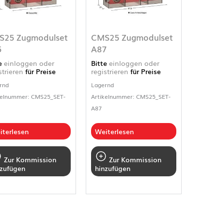
S25 Zugmodulset
CMS25 Zugmodulset
5
A87
te
einloggen oder
Bitte
einloggen oder
strieren
für Preise
registrieren
für Preise
rnd
Lagernd
kelnummer: CMS25_SET-
Artikelnummer: CMS25_SET-
A87
iterlesen
Weiterlesen
Zur Kommission
Zur Kommission
nzufügen
hinzufügen