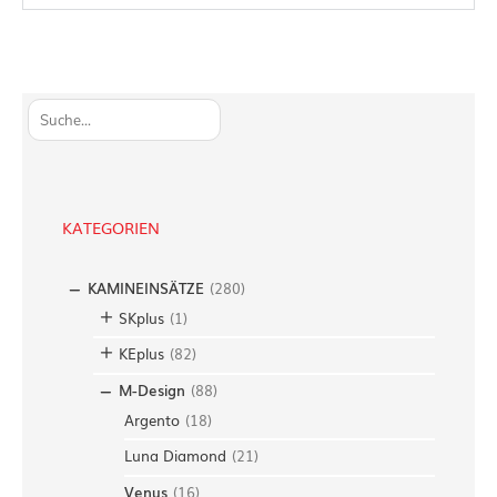
S
u
c
h
e
KATEGORIEN
n
KAMINEINSÄTZE
(
280
)
SKplus
(
1
)
KEplus
(
82
)
M-Design
(
88
)
Argento
(
18
)
Luna Diamond
(
21
)
Venus
(
16
)