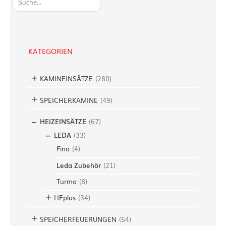
u
c
h
e
KATEGORIEN
n
KAMINEINSÄTZE
(
280
)
SPEICHERKAMINE
(
49
)
HEIZEINSÄTZE
(
67
)
LEDA
(
33
)
Fina
(
4
)
Leda Zubehör
(
21
)
Turma
(
8
)
HEplus
(
34
)
SPEICHERFEUERUNGEN
(
54
)