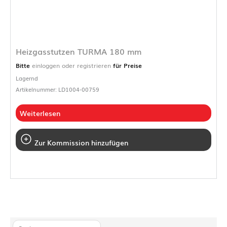
Heizgasstutzen TURMA 180 mm
Bitte
einloggen oder registrieren
für Preise
Lagernd
Artikelnummer: LD1004-00759
Weiterlesen
Zur Kommission hinzufügen
S