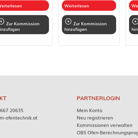
eiterlesen
Weiterlesen
We
Zur Kommission
Zur Kommission
inzufügen
hinzufügen
hi
KT
PARTNERLOGIN
7667 20635
Mein Konto
m-ofentechnik.at
Neu registrieren
Kommissionen verwalten
OBS Ofen-Berechnungspr