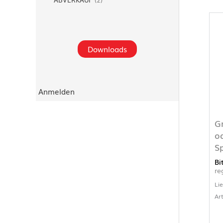
Downloads
Anmelden
Gr
o
S
Bi
re
Li
Ar