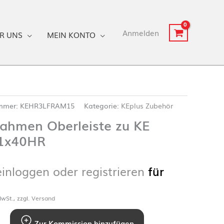
Anmelden
R UNS
MEIN KONTO
ummer:
KEHR3LFRAM15
Kategorie:
KEplus Zubehör
rahmen Oberleiste zu KE
1x40HR
einloggen oder registrieren
für
wSt., zzgl.
Versand
Zur Kommission hinzufügen