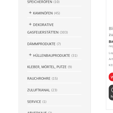
SPEICHERÖFEN
(
10
)
KAMINÖFEN
(
45
)
DEKORATIVE
B
GASFEUERSTÄTTEN
(
303
)
z
Bi
DÄMMPRODUKTE
(
7
)
re
La
HÜLLENBAUPRODUKTE
(
31
)
Ar
KE
KLEBER, MÖRTEL, PUTZE
(
9
)
W
RAUCHROHRE
(
15
)
ZULUFTKANAL
(
23
)
h
SERVICE
(
1
)
ABVERKAUF
(
2
)