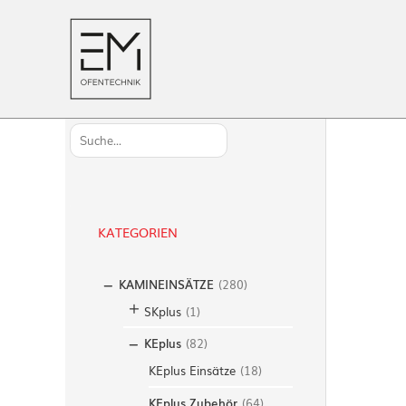
S
u
c
h
KATEGORIEN
e
n
KAMINEINSÄTZE
(
280
)
SKplus
(
1
)
KEplus
(
82
)
KEplus Einsätze
(
18
)
KEplus Zubehör
(
64
)