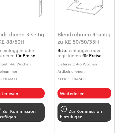
ndrahmen 3-seitig
Blendrahmen 4-seitig
KE 88/50H
zu KE 50/50/35H
te
einloggen oder
Bitte
einloggen oder
strieren
für Preise
registrieren
für Preise
rzeit: 4-6 Wochen
Lieferzeit: 4-6 Wochen
kelnummer:
Artikelnummer:
3LFRAM11
KEHC3LERAM12
iterlesen
Weiterlesen
Zur Kommission
Zur Kommission
nzufügen
hinzufügen