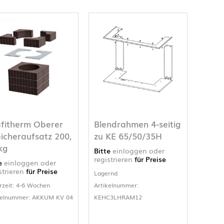
fitherm Oberer
Blendrahmen 4-seitig
icheraufsatz 200,
zu KE 65/50/35H
kg
Bitte
einloggen oder
registrieren
für Preise
te
einloggen oder
strieren
für Preise
Lagernd
rzeit: 4-6 Wochen
Artikelnummer:
kelnummer: AKKUM KV 04
KEHC3LHRAM12