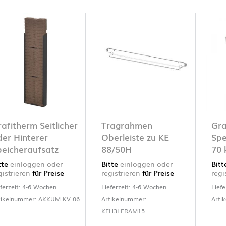
afitherm Seitlicher
Tragrahmen
Gra
der Hinterer
Oberleiste zu KE
Spe
peicheraufsatz
88/50H
70 
tte
einloggen oder
Bitte
einloggen oder
Bit
gistrieren
für Preise
registrieren
für Preise
regi
eferzeit: 4-6 Wochen
Lieferzeit: 4-6 Wochen
Liefe
tikelnummer: AKKUM KV 06
Artikelnummer:
Arti
KEH3LFRAM15