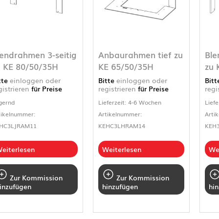
lendrahmen 3-seitig
Anbaurahmen tief zu
Ble
u KE 80/50/35H
KE 65/50/35H
zu 
tte
einloggen oder
Bitte
einloggen oder
Bit
gistrieren
für Preise
registrieren
für Preise
regi
gernd
Lieferzeit: 4-6 Wochen
Liefe
tikelnummer:
Artikelnummer:
Arti
HC3LJRAM11
KEHC3LHRAM14
KEH
eiterlesen
Weiterlesen
We
Zur Kommission
Zur Kommission
inzufügen
hinzufügen
hi