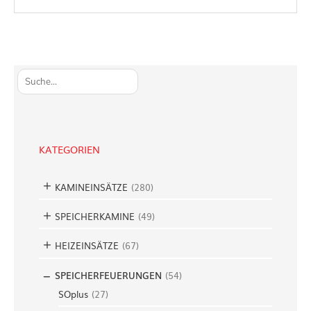
S
u
c
h
e
KATEGORIEN
n
KAMINEINSÄTZE
(
280
)
SPEICHERKAMINE
(
49
)
HEIZEINSÄTZE
(
67
)
SPEICHERFEUERUNGEN
(
54
)
SOplus
(
27
)