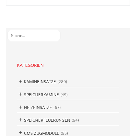
S
u
c
h
e
KATEGORIEN
n
KAMINEINSÄTZE
(
280
)
SPEICHERKAMINE
(
49
)
HEIZEINSÄTZE
(
67
)
SPEICHERFEUERUNGEN
(
54
)
CMS ZUGMODULE
(
55
)