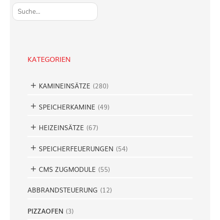
S
u
c
h
e
KATEGORIEN
n
KAMINEINSÄTZE
(
280
)
SPEICHERKAMINE
(
49
)
HEIZEINSÄTZE
(
67
)
SPEICHERFEUERUNGEN
(
54
)
CMS ZUGMODULE
(
55
)
ABBRANDSTEUERUNG
(
12
)
PIZZAOFEN
(
3
)