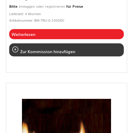
Bitte
einloggen oder registrieren
für Preise
Lieferzeit: 4 Wochen
Artikelnummer: BW-TRU-G-1050DC
Weiterlesen
Zur Kommission hinzufügen