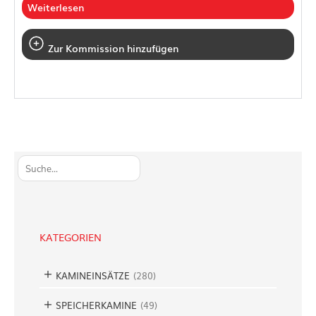
Weiterlesen
Zur Kommission hinzufügen
S
u
c
h
e
KATEGORIEN
n
KAMINEINSÄTZE
(
280
)
SPEICHERKAMINE
(
49
)