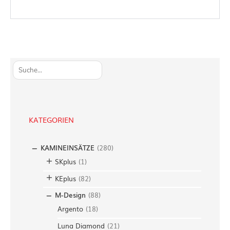
S
u
c
h
e
KATEGORIEN
n
KAMINEINSÄTZE
(
280
)
SKplus
(
1
)
KEplus
(
82
)
M-Design
(
88
)
Argento
(
18
)
Luna Diamond
(
21
)