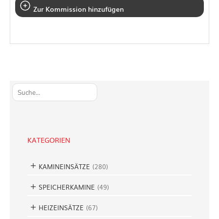
Zur Kommission hinzufügen
S
u
c
h
e
KATEGORIEN
n
KAMINEINSÄTZE
(
280
)
SPEICHERKAMINE
(
49
)
HEIZEINSÄTZE
(
67
)