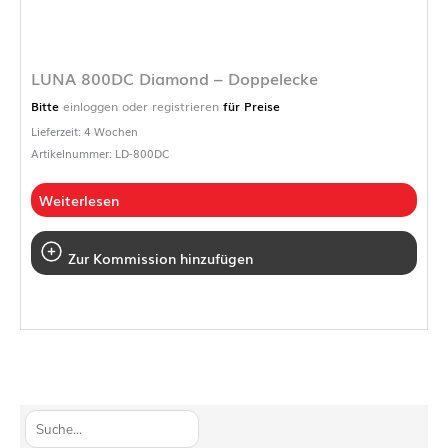
LUNA 800DC Diamond – Doppelecke
Bitte
einloggen oder registrieren
für Preise
Lieferzeit: 4 Wochen
Artikelnummer: LD-800DC
Weiterlesen
Zur Kommission hinzufügen
S
u