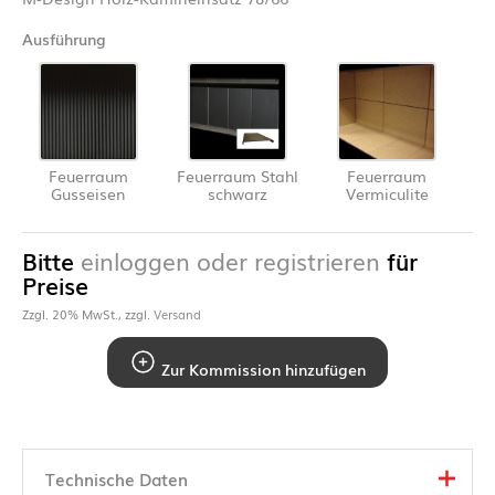
Ausführung
Feuerraum
Feuerraum Stahl
Feuerraum
Gusseisen
schwarz
Vermiculite
Bitte
einloggen oder registrieren
für
Preise
Zzgl. 20% MwSt., zzgl.
Versand
Zur Kommission hinzufügen
Technische Daten