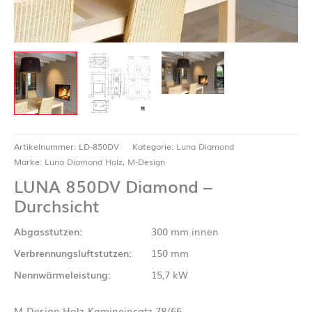
Artikelnummer:
LD-850DV
Kategorie:
Luna Diamond
Marke:
Luna Diamond Holz
,
M-Design
LUNA 850DV Diamond –
Durchsicht
Abgasstutzen:
300 mm innen
Verbrennungsluftstutzen:
150 mm
Nennwärmeleistung:
15,7 kW
M-Design Holz-Kamineinsatz 78/66