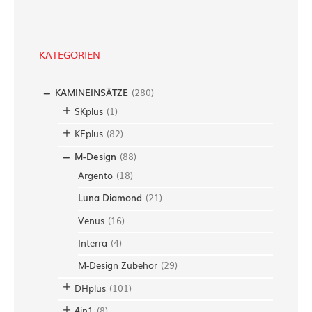
c
h
e
KATEGORIEN
n
KAMINEINSÄTZE
(
280
)
SKplus
(
1
)
KEplus
(
82
)
M-Design
(
88
)
Argento
(
18
)
Luna Diamond
(
21
)
Venus
(
16
)
Interra
(
4
)
M-Design Zubehör
(
29
)
DHplus
(
101
)
4in1
(
8
)