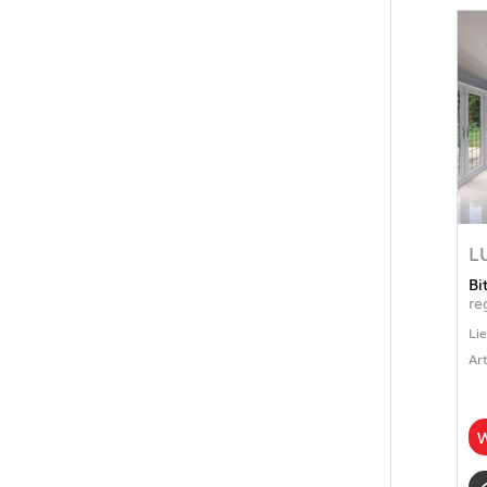
L
Bi
re
Li
Ar
W