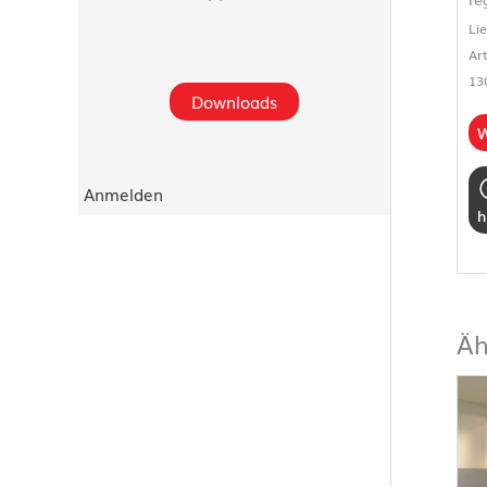
Li
Ar
13
Downloads
W
Anmelden
h
Äh