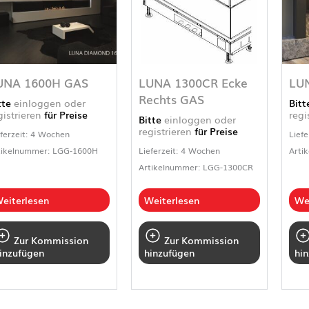
UNA 1600H GAS
LUNA 1300CR Ecke
LU
Rechts GAS
tte
einloggen oder
Bit
gistrieren
für Preise
regi
Bitte
einloggen oder
registrieren
für Preise
eferzeit: 4 Wochen
Liefe
tikelnummer: LGG-1600H
Lieferzeit: 4 Wochen
Arti
Artikelnummer: LGG-1300CR
eiterlesen
Weiterlesen
We
Zur Kommission
Zur Kommission
inzufügen
hinzufügen
hi