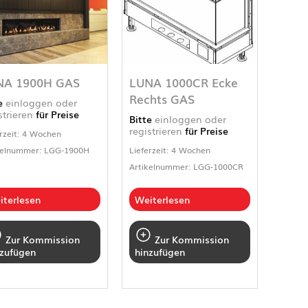
NA 1900H GAS
LUNA 1000CR Ecke
Rechts GAS
te
einloggen oder
strieren
für Preise
Bitte
einloggen oder
registrieren
für Preise
rzeit: 4 Wochen
kelnummer: LGG-1900H
Lieferzeit: 4 Wochen
Artikelnummer: LGG-1000CR
iterlesen
Weiterlesen
Zur Kommission
Zur Kommission
nzufügen
hinzufügen