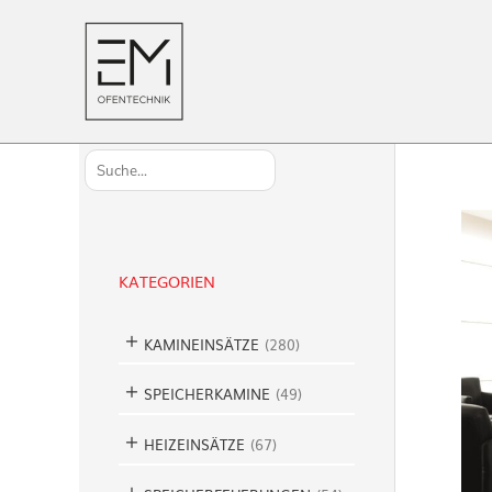
S
u
c
h
KATEGORIEN
e
n
KAMINEINSÄTZE
(
280
)
SPEICHERKAMINE
(
49
)
HEIZEINSÄTZE
(
67
)