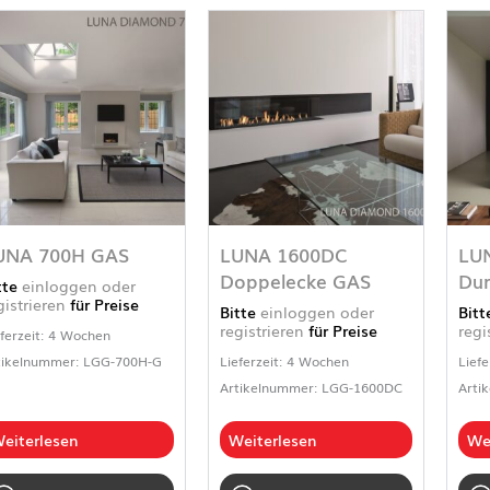
UNA 700H GAS
LUNA 1600DC
LU
Doppelecke GAS
Dur
tte
einloggen oder
gistrieren
für Preise
Bitte
einloggen oder
Bit
registrieren
für Preise
regi
eferzeit: 4 Wochen
tikelnummer: LGG-700H-G
Lieferzeit: 4 Wochen
Liefe
Artikelnummer: LGG-1600DC
Arti
eiterlesen
Weiterlesen
We