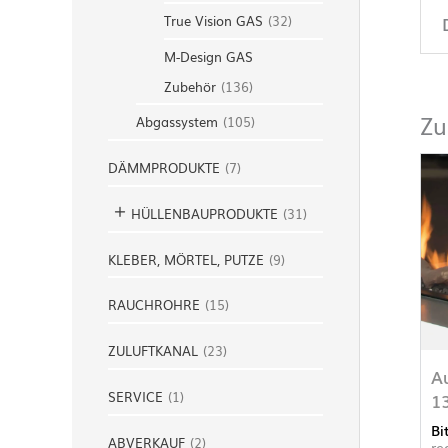
True Vision GAS
(
32
)
M-Design GAS
Zubehör
(
136
)
Zu
Abgassystem
(
105
)
DÄMMPRODUKTE
(
7
)
HÜLLENBAUPRODUKTE
(
31
)
KLEBER, MÖRTEL, PUTZE
(
9
)
RAUCHROHRE
(
15
)
ZULUFTKANAL
(
23
)
Au
SERVICE
(
1
)
1
Bi
ABVERKAUF
(
2
)
re