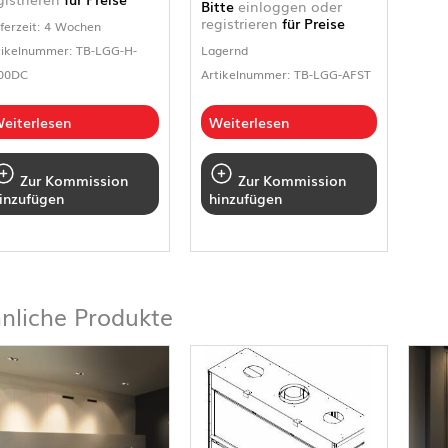
Bitte
einloggen oder
registrieren
für Preise
eferzeit: 4 Wochen
tikelnummer: TB-LGG-H-
Lagernd
00DC
Artikelnummer: TB-LGG-AFST
eiterlesen
Weiterlesen
Zur Kommission
Zur Kommission
inzufügen
hinzufügen
nliche Produkte