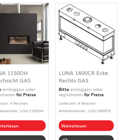
NA 1150DH
LUNA 1600CR Ecke
chsicht GAS
Rechts GAS
te
einloggen oder
Bitte
einloggen oder
strieren
für Preise
registrieren
für Preise
rzeit: 4 Wochen
Lieferzeit: 4 Wochen
kelnummer: LGG-1150DH
Artikelnummer: LGG-1600CR
iterlesen
Weiterlesen