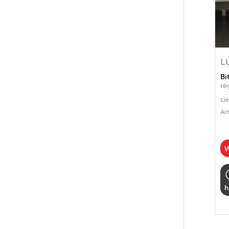
L
Bi
re
Li
Ar
W
h