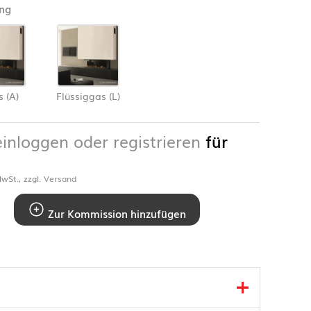
ng
 (A)
Flüssiggas (L)
einloggen oder registrieren
für
wSt., zzgl.
Versand
Zur Kommission hinzufügen