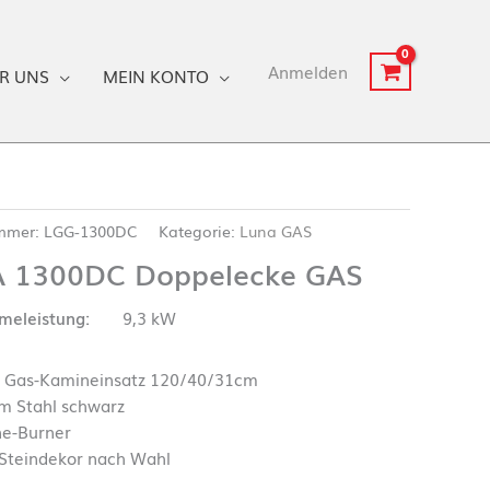
Anmelden
R UNS
MEIN KONTO
ummer:
LGG-1300DC
Kategorie:
Luna GAS
 1300DC Doppelecke GAS
eleistung:
9,3 kW
 Gas-Kamineinsatz 120/40/31cm
m Stahl schwarz
ne-Burner
 Steindekor nach Wahl