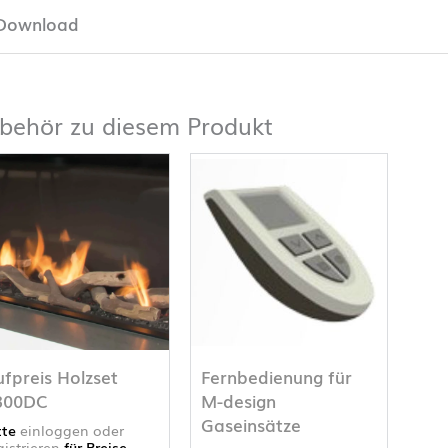
Download
behör zu diesem Produkt
fpreis Holzset
Fernbedienung für
300DC
M-design
Gaseinsätze
tte
einloggen oder
gistrieren
für Preise