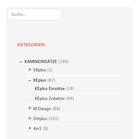
S
u
c
h
e
KATEGORIEN
n
KAMINEINSÄTZE
(
280
)
SKplus
(
1
)
KEplus
(
82
)
KEplus Einsätze
(
18
)
KEplus Zubehör
(
64
)
M-Design
(
88
)
DHplus
(
101
)
4in1
(
8
)