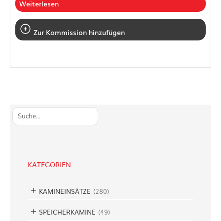
Weiterlesen
Zur Kommission hinzufügen
S
u
c
h
e
KATEGORIEN
n
KAMINEINSÄTZE
(
280
)
SPEICHERKAMINE
(
49
)