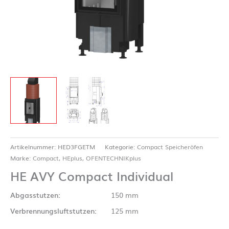
Artikelnummer:
HED3FGETM
Kategorie:
Compact Speicheröfen
Marke:
Compact
,
HEplus
,
OFENTECHNIKplus
HE AVY Compact Individual
Abgasstutzen:
150 mm
Verbrennungsluftstutzen:
125 mm