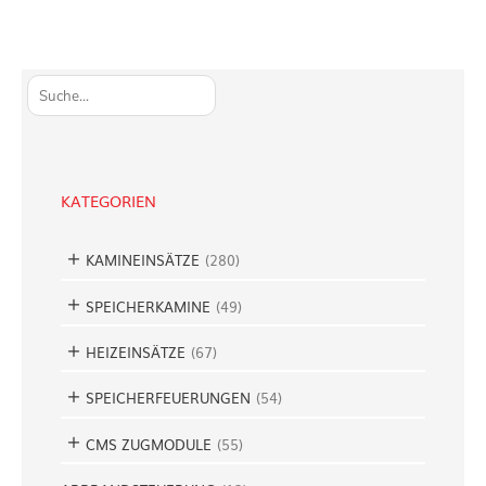
S
u
c
h
e
KATEGORIEN
n
KAMINEINSÄTZE
(
280
)
SPEICHERKAMINE
(
49
)
HEIZEINSÄTZE
(
67
)
SPEICHERFEUERUNGEN
(
54
)
CMS ZUGMODULE
(
55
)