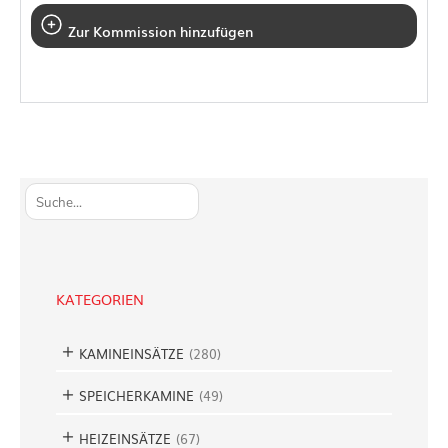
Zur Kommission hinzufügen
S
u
c
h
e
KATEGORIEN
n
KAMINEINSÄTZE
(
280
)
SPEICHERKAMINE
(
49
)
HEIZEINSÄTZE
(
67
)