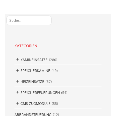
S
u
c
h
e
KATEGORIEN
n
KAMINEINSÄTZE
(
280
)
SPEICHERKAMINE
(
49
)
HEIZEINSÄTZE
(
67
)
SPEICHERFEUERUNGEN
(
54
)
CMS ZUGMODULE
(
55
)
ABBRANDSTEUERUNG
(
12
)