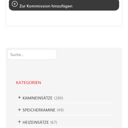
Zur Kommission hinzufügen
S
u
c
h
e
KATEGORIEN
n
KAMINEINSÄTZE
(
280
)
SPEICHERKAMINE
(
49
)
HEIZEINSÄTZE
(
67
)