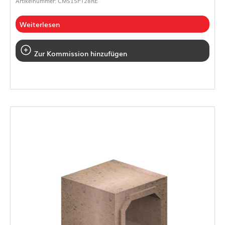
Artikelnummer: CMS15PT28RE
Weiterlesen
Zur Kommission hinzufügen