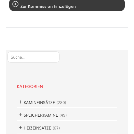
Zur Kommission hinzufügen
S
u
c
h
e
KATEGORIEN
n
KAMINEINSÄTZE
(
280
)
SPEICHERKAMINE
(
49
)
HEIZEINSÄTZE
(
67
)