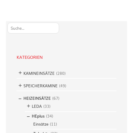
S
u
c
h
e
KATEGORIEN
n
KAMINEINSÄTZE
(
280
)
SPEICHERKAMINE
(
49
)
HEIZEINSÄTZE
(
67
)
LEDA
(
33
)
HEplus
(
34
)
Einsätze
(
11
)