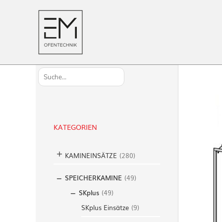
S
u
c
h
KATEGORIEN
e
n
KAMINEINSÄTZE
(
280
)
SPEICHERKAMINE
(
49
)
SKplus
(
49
)
SKplus Einsätze
(
9
)