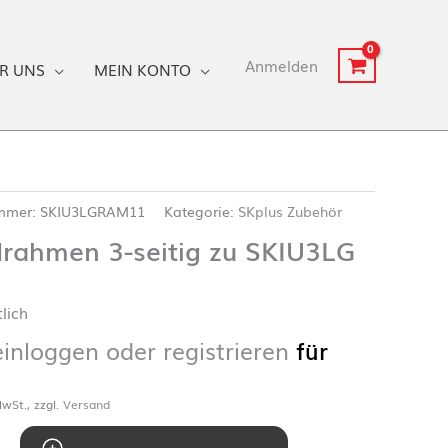
Anmelden
R UNS
MEIN KONTO
ummer:
SKIU3LGRAM11
Kategorie:
SKplus Zubehör
drahmen 3-seitig zu SKIU3LG
lich
einloggen oder registrieren
für
wSt., zzgl.
Versand