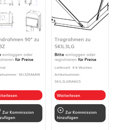
ndrahmen 90° zu
Tragrahmen zu
3Z
SKIL3LG
te
einloggen oder
Bitte
einloggen oder
strieren
für Preise
registrieren
für Preise
rnd
Lieferzeit: 4-6 Wochen
kelnummer: SKI3ZRAM06
Artikelnummer:
SKIL3LGRAM15
iterlesen
Weiterlesen
Zur Kommission
Zur Kommission
nzufügen
hinzufügen