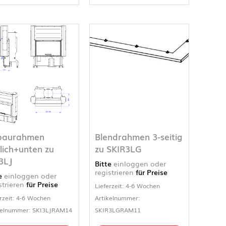
baurahmen
Blendrahmen 3-seitig
tlich+unten zu
zu SKIR3LG
3LJ
Bitte
einloggen oder
registrieren
für Preise
te
einloggen oder
strieren
für Preise
Lieferzeit: 4-6 Wochen
rzeit: 4-6 Wochen
Artikelnummer:
kelnummer: SKI3LJRAM14
SKIR3LGRAM11