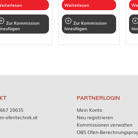
eiterlesen
Weiterlesen
We
Zur Kommission
Zur Kommission
inzufügen
hinzufügen
hi
KT
PARTNERLOGIN
7667 20635
Mein Konto
m-ofentechnik.at
Neu registrieren
Kommissionen verwalten
OBS Ofen-Berechnungspr