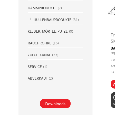
DÄMMPRODUKTE
(
7
)
HÜLLENBAUPRODUKTE
(
31
)
KLEBER, MÖRTEL, PUTZE
(
9
)
T
S
RAUCHROHRE
(
15
)
Bi
re
ZULUFTKANAL
(
23
)
Li
Ar
SERVICE
(
1
)
SK
ABVERKAUF
(
2
)
W
Downloads
h