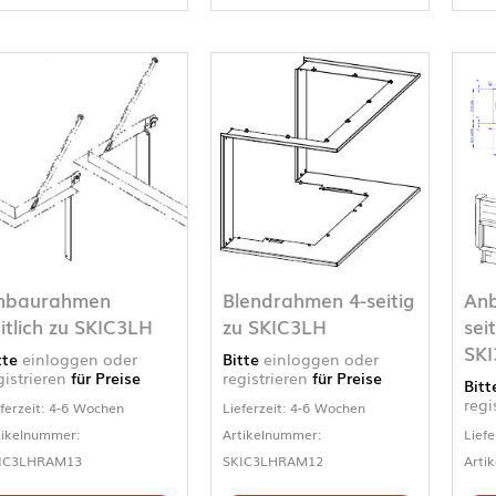
nbaurahmen
Blendrahmen 4-seitig
An
itlich zu SKIC3LH
zu SKIC3LH
sei
SKI
tte
einloggen oder
Bitte
einloggen oder
gistrieren
für Preise
registrieren
für Preise
Bit
regi
eferzeit: 4-6 Wochen
Lieferzeit: 4-6 Wochen
tikelnummer:
Artikelnummer:
Liefe
IC3LHRAM13
SKIC3LHRAM12
Arti