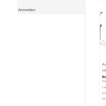
Anmelden
A
se
Bi
re
Li
Ar
SK