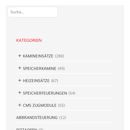
S
u
c
h
e
KATEGORIEN
n
KAMINEINSÄTZE
(
280
)
SPEICHERKAMINE
(
49
)
HEIZEINSÄTZE
(
67
)
SPEICHERFEUERUNGEN
(
54
)
CMS ZUGMODULE
(
55
)
ABBRANDSTEUERUNG
(
12
)
PIZZAOFEN
(
3
)