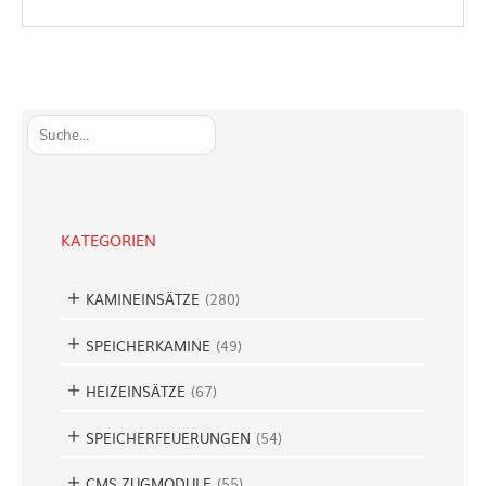
S
u
c
h
e
KATEGORIEN
n
KAMINEINSÄTZE
(
280
)
SPEICHERKAMINE
(
49
)
HEIZEINSÄTZE
(
67
)
SPEICHERFEUERUNGEN
(
54
)
CMS ZUGMODULE
(
55
)