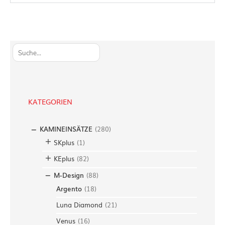
S
u
c
h
e
KATEGORIEN
n
KAMINEINSÄTZE
(
280
)
SKplus
(
1
)
KEplus
(
82
)
M-Design
(
88
)
Argento
(
18
)
Luna Diamond
(
21
)
Venus
(
16
)