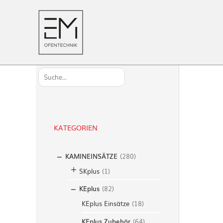
S
u
c
h
KATEGORIEN
e
n
KAMINEINSÄTZE
(
280
)
SKplus
(
1
)
KEplus
(
82
)
KEplus Einsätze
(
18
)
KEplus Zubehör
(
64
)