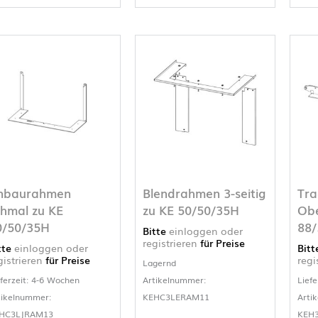
nbaurahmen
Blendrahmen 3-seitig
Tr
chmal zu KE
zu KE 50/50/35H
Obe
0/50/35H
88
Bitte
einloggen oder
registrieren
für Preise
tte
einloggen oder
Bit
gistrieren
für Preise
regi
Lagernd
eferzeit: 4-6 Wochen
Artikelnummer:
Liefe
tikelnummer:
KEHC3LERAM11
Arti
HC3LJRAM13
KEH