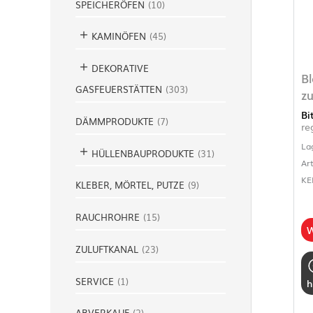
SPEICHERÖFEN
(
10
)
KAMINÖFEN
(
45
)
DEKORATIVE
B
GASFEUERSTÄTTEN
(
303
)
z
Bi
DÄMMPRODUKTE
(
7
)
re
La
HÜLLENBAUPRODUKTE
(
31
)
Ar
KE
KLEBER, MÖRTEL, PUTZE
(
9
)
RAUCHROHRE
(
15
)
W
ZULUFTKANAL
(
23
)
SERVICE
(
1
)
h
ABVERKAUF
(
2
)