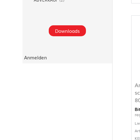
Downloads
Anmelden
A
s
8
Bi
re
Li
Ar
KE