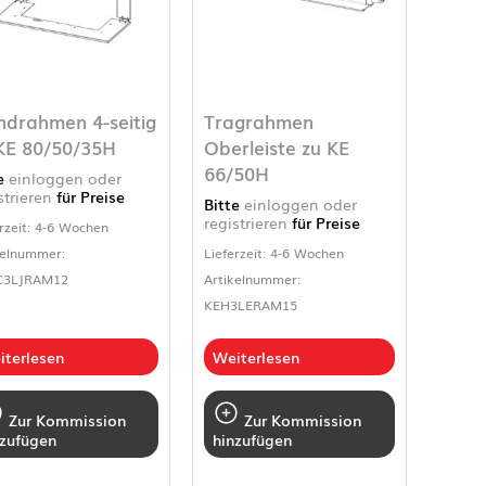
ndrahmen 4-seitig
Tragrahmen
KE 80/50/35H
Oberleiste zu KE
66/50H
te
einloggen oder
strieren
für Preise
Bitte
einloggen oder
registrieren
für Preise
rzeit: 4-6 Wochen
kelnummer:
Lieferzeit: 4-6 Wochen
C3LJRAM12
Artikelnummer:
KEH3LERAM15
iterlesen
Weiterlesen
Zur Kommission
Zur Kommission
nzufügen
hinzufügen