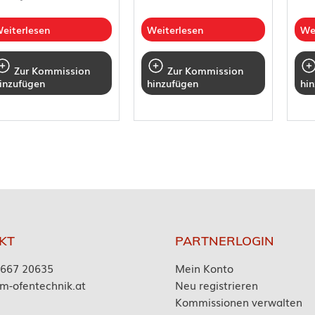
eiterlesen
Weiterlesen
We
Zur Kommission
Zur Kommission
inzufügen
hinzufügen
hi
KT
PARTNERLOGIN
7667 20635
Mein Konto
m-ofentechnik.at
Neu registrieren
Kommissionen verwalten