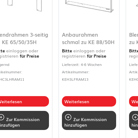
lendrahmen 3-seitig
Anbaurahmen
Ble
u KE 65/50/35H
schmal zu KE 88/50H
zu 
tte
einloggen oder
Bitte
einloggen oder
Bit
gistrieren
für Preise
registrieren
für Preise
regi
gernd
Lieferzeit: 4-6 Wochen
Liefe
tikelnummer:
Artikelnummer:
Arti
HC3LHRAM11
KEH3LFRAM13
KEH
eiterlesen
Weiterlesen
We
Zur Kommission
Zur Kommission
inzufügen
hinzufügen
hi