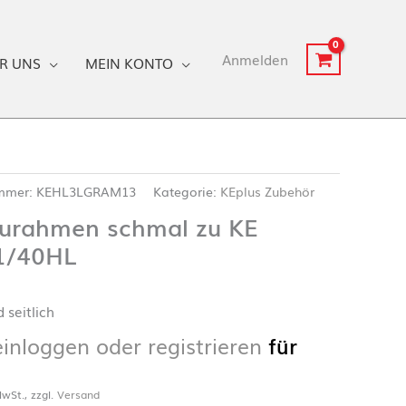
Anmelden
R UNS
MEIN KONTO
ummer:
KEHL3LGRAM13
Kategorie:
KEplus Zubehör
urahmen schmal zu KE
1/40HL
 seitlich
einloggen oder registrieren
für
wSt., zzgl.
Versand