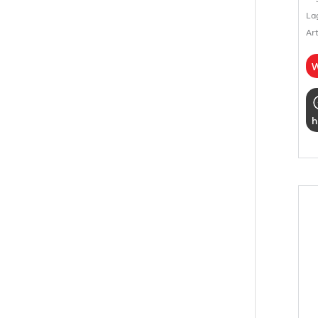
La
Ar
W
h