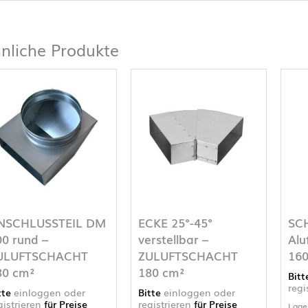
nliche Produkte
NSCHLUSSTEIL DM
ECKE 25°-45°
SCH
00 rund –
verstellbar –
Alu
ULUFTSCHACHT
ZULUFTSCHACHT
16
80 cm²
180 cm²
Bit
regi
tte
einloggen oder
Bitte
einloggen oder
gistrieren
für Preise
registrieren
für Preise
Lage