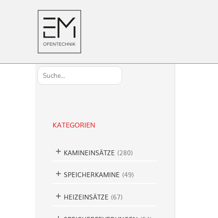
S
u
c
h
KATEGORIEN
e
n
KAMINEINSÄTZE
(
280
)
SPEICHERKAMINE
(
49
)
HEIZEINSÄTZE
(
67
)