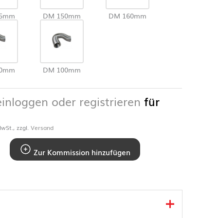
25mm
DM 150mm
DM 160mm
80mm
DM 100mm
einloggen oder registrieren
für
wSt., zzgl.
Versand
Zur Kommission hinzufügen