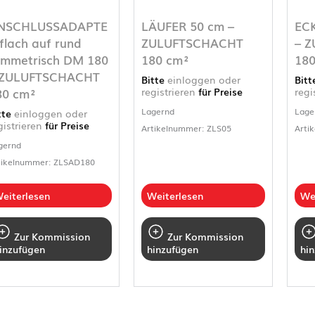
NSCHLUSSADAPTE
LÄUFER 50 cm –
ECK
flach auf rund
ZULUFTSCHACHT
– 
ymmetrisch DM 180
180 cm²
180
 ZULUFTSCHACHT
Bitte
einloggen oder
Bit
80 cm²
registrieren
für Preise
regi
Lagernd
Lage
tte
einloggen oder
gistrieren
für Preise
Artikelnummer: ZLS05
Arti
gernd
tikelnummer: ZLSAD180
eiterlesen
Weiterlesen
We
Zur Kommission
Zur Kommission
inzufügen
hinzufügen
hi