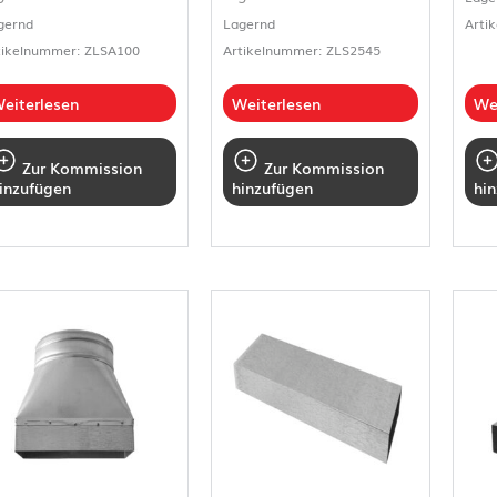
gernd
Lagernd
Arti
tikelnummer: ZLSA100
Artikelnummer: ZLS2545
eiterlesen
Weiterlesen
We
Zur Kommission
Zur Kommission
inzufügen
hinzufügen
hi