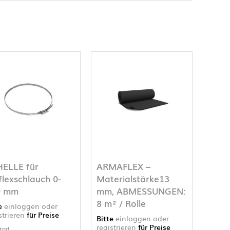
ELLE für
ARMAFLEX –
flexschlauch 0-
Materialstärke13
0 mm
mm, ABMESSUNGEN:
8 m² / Rolle
te
einloggen oder
strieren
für Preise
Bitte
einloggen oder
registrieren
für Preise
rnd