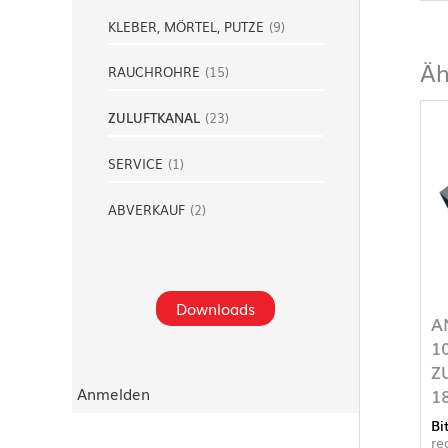
KLEBER, MÖRTEL, PUTZE
(
9
)
Äh
RAUCHROHRE
(
15
)
ZULUFTKANAL
(
23
)
SERVICE
(
1
)
ABVERKAUF
(
2
)
Downloads
A
1
Z
Anmelden
1
Bi
re