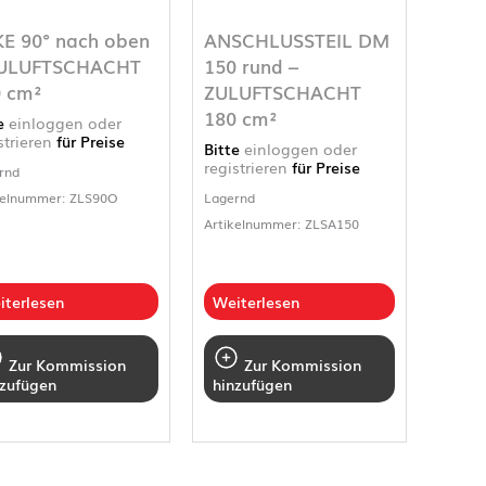
E 90° nach oben
ANSCHLUSSTEIL DM
ZULUFTSCHACHT
150 rund –
 cm²
ZULUFTSCHACHT
180 cm²
te
einloggen oder
strieren
für Preise
Bitte
einloggen oder
registrieren
für Preise
rnd
kelnummer: ZLS90O
Lagernd
Artikelnummer: ZLSA150
iterlesen
Weiterlesen
Zur Kommission
Zur Kommission
nzufügen
hinzufügen