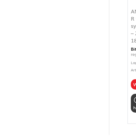
A
R 
s
–
1
Bi
re
La
Ar
W
h