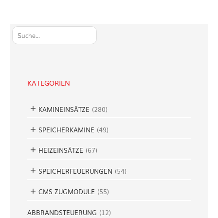
S
u
c
h
e
KATEGORIEN
n
KAMINEINSÄTZE
(
280
)
SPEICHERKAMINE
(
49
)
HEIZEINSÄTZE
(
67
)
SPEICHERFEUERUNGEN
(
54
)
CMS ZUGMODULE
(
55
)
ABBRANDSTEUERUNG
(
12
)