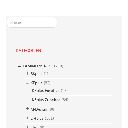
S
u
c
h
e
KATEGORIEN
n
KAMINEINSÄTZE
(
280
)
SKplus
(
1
)
KEplus
(
82
)
KEplus Einsätze
(
18
)
KEplus Zubehör
(
64
)
M-Design
(
88
)
DHplus
(
101
)
4in1
(
8
)