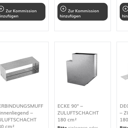
Zur Kommission
Zur Kommission
inzufügen
hinzufügen
hi
ERBINDUNGSMUFF
ECKE 90° –
DE
innenliegend –
ZULUFTSCHACHT
– 
ULUFTSCHACHT
180 cm²
180
80 cm²
Bitte
einloggen oder
Bit