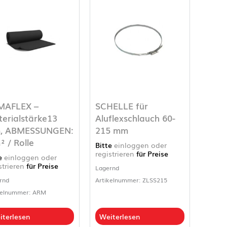
MAFLEX –
SCHELLE für
erialstärke13
Aluflexschlauch 60-
, ABMESSUNGEN:
215 mm
² / Rolle
Bitte
einloggen oder
registrieren
für Preise
te
einloggen oder
strieren
für Preise
Lagernd
rnd
Artikelnummer: ZLSS215
kelnummer: ARM
iterlesen
Weiterlesen