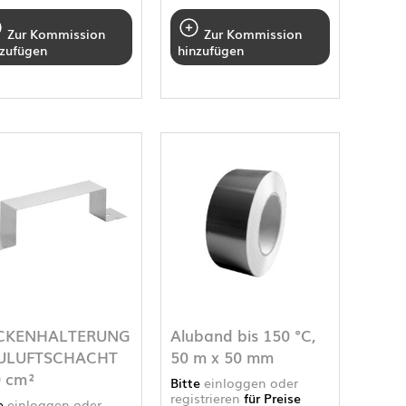
Zur Kommission
Zur Kommission
nzufügen
hinzufügen
CKENHALTERUNG
Aluband bis 150 °C,
ZULUFTSCHACHT
50 m x 50 mm
 cm²
Bitte
einloggen oder
registrieren
für Preise
te
einloggen oder