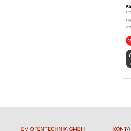
Bi
re
La
Ar
W
h
EM OFENTECHNIK GMBH
KONTA