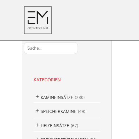
S
u
c
h
KATEGORIEN
e
n
KAMINEINSÄTZE
(
280
)
SPEICHERKAMINE
(
49
)
HEIZEINSÄTZE
(
67
)