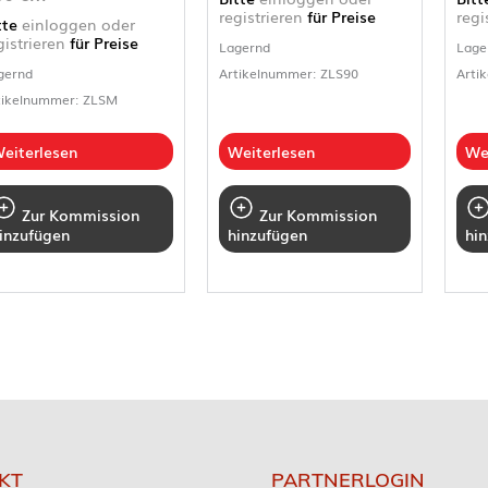
registrieren
für Preise
regi
tte
einloggen oder
gistrieren
für Preise
Lagernd
Lage
gernd
Artikelnummer: ZLS90
Arti
tikelnummer: ZLSM
eiterlesen
Weiterlesen
We
Zur Kommission
Zur Kommission
inzufügen
hinzufügen
hi
KT
PARTNERLOGIN