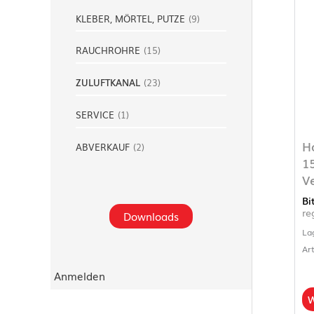
KLEBER, MÖRTEL, PUTZE
(
9
)
RAUCHROHRE
(
15
)
ZULUFTKANAL
(
23
)
SERVICE
(
1
)
H
ABVERKAUF
(
2
)
1
V
Bi
re
Downloads
La
Ar
Anmelden
W