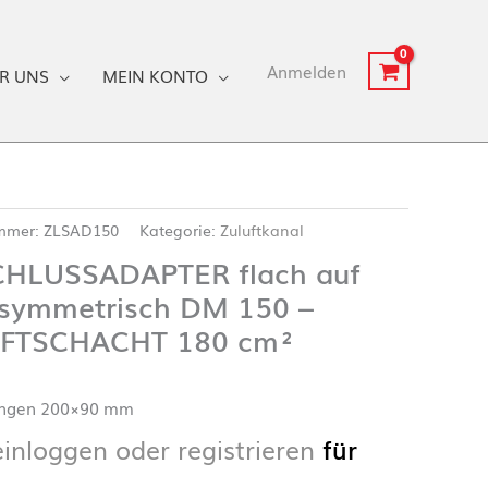
Anmelden
R UNS
MEIN KONTO
ummer:
ZLSAD150
Kategorie:
Zuluftkanal
HLUSSADAPTER flach auf
 symmetrisch DM 150 –
FTSCHACHT 180 cm²
ngen 200×90 mm
einloggen oder registrieren
für