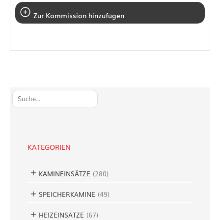
Zur Kommission hinzufügen
S
u
c
h
e
KATEGORIEN
n
KAMINEINSÄTZE
(
280
)
SPEICHERKAMINE
(
49
)
HEIZEINSÄTZE
(
67
)